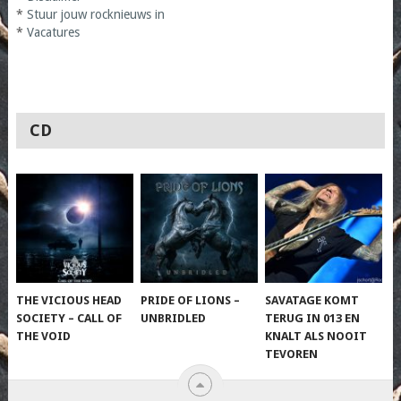
*
Stuur jouw rocknieuws in
*
Vacatures
CD
THE VICIOUS HEAD
PRIDE OF LIONS –
SAVATAGE KOMT
SOCIETY – CALL OF
UNBRIDLED
TERUG IN 013 EN
THE VOID
KNALT ALS NOOIT
TEVOREN