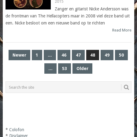
2015
Zanger en gitarist Nicke Andersson was
de frontman van The Hellacopters maar in 2008 viel deze band uit
een. Nicke besloot om een nieuwe band op te richten
Read More
POSTS
Newer
1
…
46
47
48
49
50
PAGINATION
…
53
Older
*
Colofon
*
Disclaimer