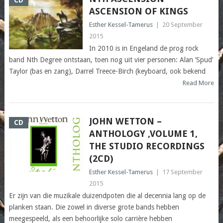
CD
ASCENSION OF KINGS
Esther Kessel-Tamerus
|
20 September
2015
In 2010 is in Engeland de prog rock
band Nth Degree ontstaan, toen nog uit vier personen: Alan ‘Spud’
Taylor (bas en zang), Darrel Treece-Birch (keyboard, ook bekend
Read More
JOHN WETTON –
CD
ANTHOLOGY ,VOLUME 1,
THE STUDIO RECORDINGS
(2CD)
Esther Kessel-Tamerus
|
17 September
2015
Er zijn van die muzikale duizendpoten die al decennia lang op de
planken staan. Die zowel in diverse grote bands hebben
meegespeeld, als een behoorlijke solo carrière hebben