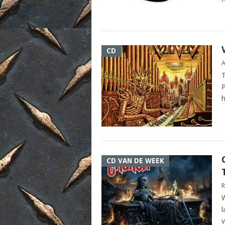
CD
A
T
P
h
CD VAN DE WEEK
R
W
l
v