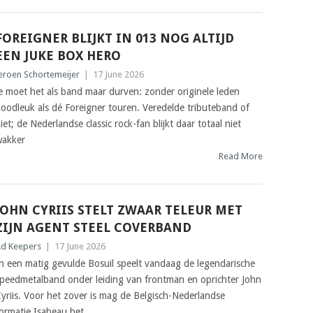
FOREIGNER BLIJKT IN 013 NOG ALTIJD
EEN JUKE BOX HERO
eroen Schortemeijer
|
17 June 2026
e moet het als band maar durven: zonder originele leden
oodleuk als dé Foreigner touren. Veredelde tributeband of
iet; de Nederlandse classic rock-fan blijkt daar totaal niet
akker
Read More
JOHN CYRIIS STELT ZWAAR TELEUR MET
ZIJN AGENT STEEL COVERBAND
d Keepers
|
17 June 2026
n een matig gevulde Bosuil speelt vandaag de legendarische
peedmetalband onder leiding van frontman en oprichter John
yriis. Voor het zover is mag de Belgisch-Nederlandse
ormatie Isabeau het