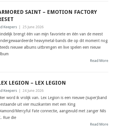
ARMORED SAINT – EMOTION FACTORY
RESET
d Keepers
|
25 June 2026
indelijk brengt één van mijn favoriete en één van de meest
ndergewaardeerde heavymetal-bands die op dit moment nog
teeds nieuwe albums uitbrengen en live spelen een nieuw
album
Read More
LEX LEGION – LEX LEGION
d Keepers
|
24 June 2026
ier word ik vrolijk van. Lex Legion is een nieuwe (super)band
estaande uit vier muzikanten met een King
iamond/Mercyful Fate connectie, aangevuld met zanger Nils
. Rue die
Read More