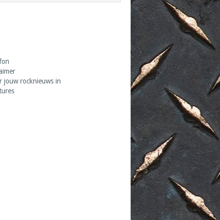
fon
laimer
r jouw rocknieuws in
tures