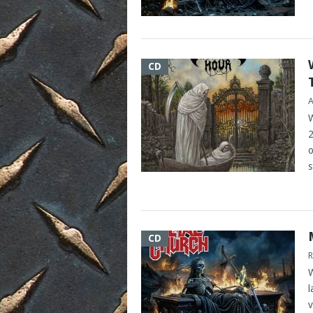
CD
A
W
2
o
s
CD
R
W
l
v