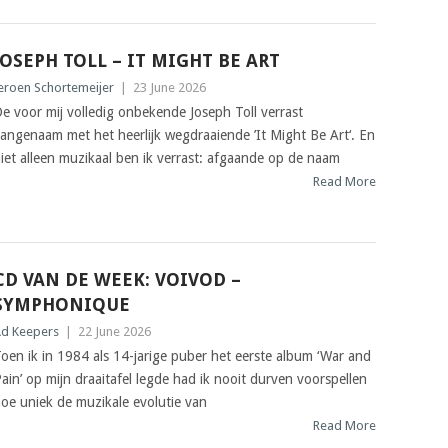
JOSEPH TOLL – IT MIGHT BE ART
eroen Schortemeijer
|
23 June 2026
e voor mij volledig onbekende Joseph Toll verrast
angenaam met het heerlijk wegdraaiende ’It Might Be Art‘. En
iet alleen muzikaal ben ik verrast: afgaande op de naam
Read More
CD VAN DE WEEK: VOIVOD –
SYMPHONIQUE
d Keepers
|
22 June 2026
oen ik in 1984 als 14-jarige puber het eerste album ‘War and
ain’ op mijn draaitafel legde had ik nooit durven voorspellen
oe uniek de muzikale evolutie van
Read More