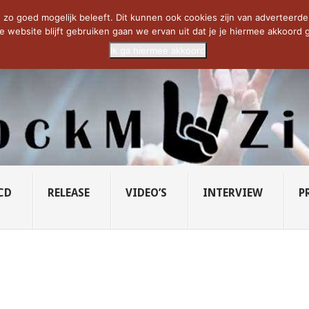
CIETY...
PRIDE OF LIONS – U...
SAVATAGE KOMT TERUG IN 0...
C
zo goed mogelijk beleeft. Dit kunnen ook cookies zijn van adverteerders 
e website blijft gebruiken gaan we ervan uit dat je je hiermee akkoord g
Ik ga hiermee akkoord
CD
RELEASE
VIDEO’S
INTERVIEW
P