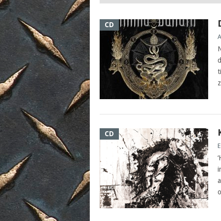
CD
A
N
d
t
z
CD
E
‘
i
a
o