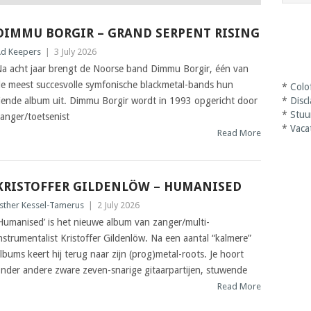
DIMMU BORGIR – GRAND SERPENT RISING
d Keepers
|
3 July 2026
a acht jaar brengt de Noorse band Dimmu Borgir, één van
e meest succesvolle symfonische blackmetal-bands hun
*
Colo
iende album uit. Dimmu Borgir wordt in 1993 opgericht door
*
Disc
*
Stuu
anger/toetsenist
*
Vaca
Read More
KRISTOFFER GILDENLÖW – HUMANISED
sther Kessel-Tamerus
|
2 July 2026
Humanised’ is het nieuwe album van zanger/multi-
nstrumentalist Kristoffer Gildenlöw. Na een aantal “kalmere”
lbums keert hij terug naar zijn (prog)metal-roots. Je hoort
nder andere zware zeven-snarige gitaarpartijen, stuwende
Read More