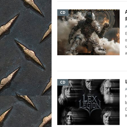
CD
A
E
o
s
CD
A
H
b
D
K