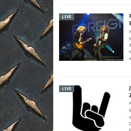
LIVE
J
J
d
n
w
LIVE
A
I
s
C
f