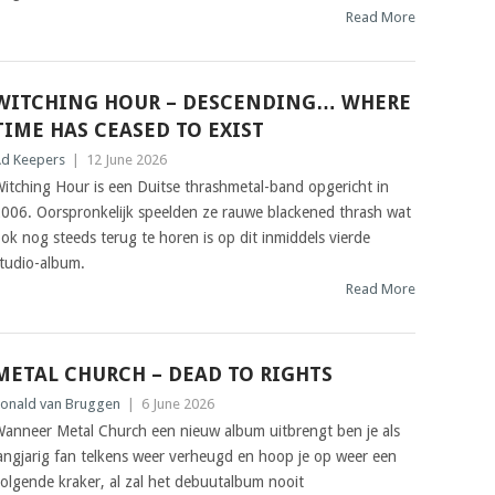
Read More
WITCHING HOUR – DESCENDING… WHERE
TIME HAS CEASED TO EXIST
d Keepers
|
12 June 2026
itching Hour is een Duitse thrashmetal-band opgericht in
006. Oorspronkelijk speelden ze rauwe blackened thrash wat
ok nog steeds terug te horen is op dit inmiddels vierde
tudio-album.
Read More
METAL CHURCH – DEAD TO RIGHTS
onald van Bruggen
|
6 June 2026
anneer Metal Church een nieuw album uitbrengt ben je als
angjarig fan telkens weer verheugd en hoop je op weer een
olgende kraker, al zal het debuutalbum nooit