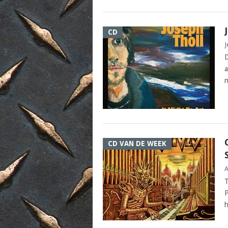
CD
J
D
a
n
CD VAN DE WEEK
A
T
P
h