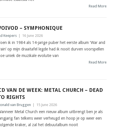
Read More
VOIVOD – SYMPHONIQUE
d Keepers
|
16 June 2026
oen ik in 1984 als 14-jarige puber het eerste album ‘War and
ain’ op mijn draaitafel legde had ik nooit durven voorspellen
oe uniek de muzikale evolutie van
Read More
CD VAN DE WEEK: METAL CHURCH – DEAD
TO RIGHTS
onald van Bruggen
|
15 June 2026
anneer Metal Church een nieuw album uitbrengt ben je als
angjarig fan telkens weer verheugd en hoop je op weer een
olgende kraker, al zal het debuutalbum nooit