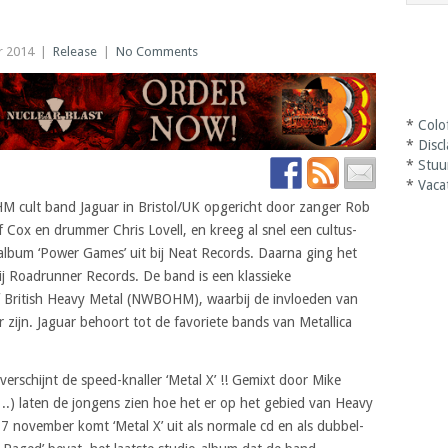
r 2014
|
Release
|
No Comments
*
Colo
*
Disc
*
Stuu
*
Vaca
M cult band Jaguar in Bristol/UK opgericht door zanger Rob
ff Cox en drummer Chris Lovell, en kreeg al snel een cultus-
album ‘Power Games’ uit bij Neat Records. Daarna ging het
bij Roadrunner Records. De band is een klassieke
British Heavy Metal (NWBOHM), waarbij de invloeden van
 zijn. Jaguar behoort tot de favoriete bands van Metallica
 verschijnt de speed-knaller ‘Metal X’ !! Gemixt door Mike
. ..) laten de jongens zien hoe het er op het gebied van Heavy
 november komt ‘Metal X’ uit als normale cd en als dubbel-