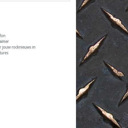
fon
laimer
r jouw rocknieuws in
tures