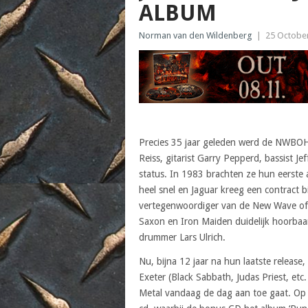
ALBUM
Norman van den Wildenberg
|
25 Octobe
Precies 35 jaar geleden werd de NWBOH
Reiss, gitarist Garry Pepperd, bassist Je
status. In 1983 brachten ze hun eerste 
heel snel en Jaguar kreeg een contract 
vertegenwoordiger van de New Wave of 
Saxon en Iron Maiden duidelijk hoorbaar
drummer Lars Ulrich.
Nu, bijna 12 jaar na hun laatste release,
Exeter (Black Sabbath, Judas Priest, etc
Metal vandaag de dag aan toe gaat. Op 7