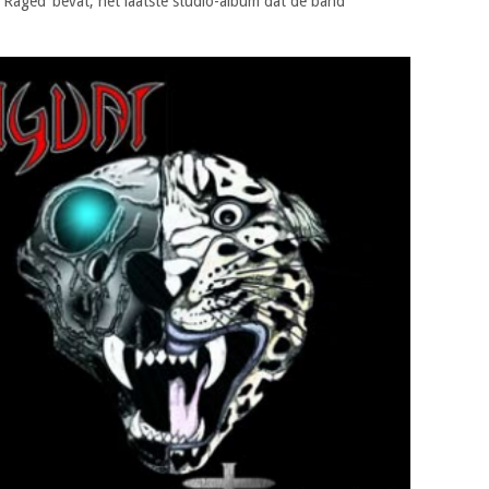
 Raged’ bevat, het laatste studio-album dat de band