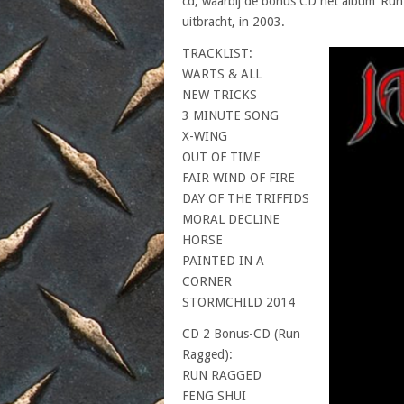
cd, waarbij de bonus CD het album ‘Run
uitbracht, in 2003.
TRACKLIST:
WARTS & ALL
NEW TRICKS
3 MINUTE SONG
X-WING
OUT OF TIME
FAIR WIND OF FIRE
DAY OF THE TRIFFIDS
MORAL DECLINE
HORSE
PAINTED IN A
CORNER
STORMCHILD 2014
CD 2 Bonus-CD (Run
Ragged):
RUN RAGGED
FENG SHUI