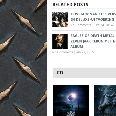
RELATED POSTS
‘LOVEGUN’ VAN KISS VER
IN DELUXE-UIT​VOERING
No Comments
|
Oct 24, 2014
EAGLES OF DEATH METAL
ZEVEN JAAR TERUG MET 
ALBUM
No Comments
|
Jun 23, 2015
CD