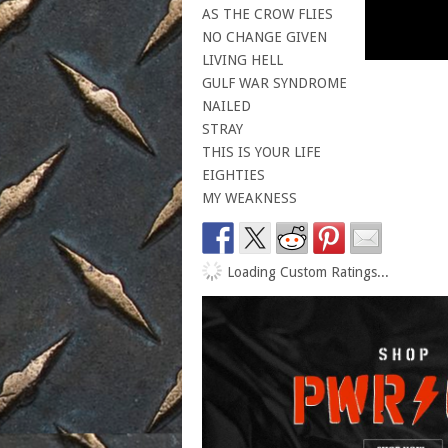
AS THE CROW FLIES
NO CHANGE GIVEN
LIVING HELL
GULF WAR SYNDROME
NAILED
STRAY
THIS IS YOUR LIFE
EIGHTIES
MY WEAKNESS
Loading Custom Ratings...