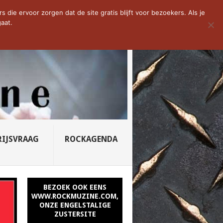
D VAN DE WEEK: SLEEPING...
die ervoor zorgen dat de site gratis blijft voor bezoekers. Als je
aat.
RIJSVRAAG
ROCKAGENDA
BEZOEK OOK EENS
WWW.ROCKMUZINE.COM,
ONZE ENGELSTALIGE
ZUSTERSITE