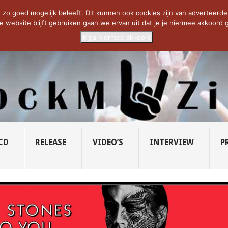
CIETY...
PRIDE OF LIONS – U...
SAVATAGE KOMT TERUG IN 0...
C
zo goed mogelijk beleeft. Dit kunnen ook cookies zijn van adverteerders 
e website blijft gebruiken gaan we ervan uit dat je je hiermee akkoord g
Ik ga hiermee akkoord
CD
RELEASE
VIDEO’S
INTERVIEW
P