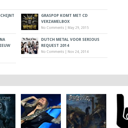
SCHIJNT
GRASPOP KOMT MET CD
VERZAMELBOX
No Comments
|
May 29, 2015
 NA
DUTCH METAL VOOR SERIOUS
NIEUW
REQUEST 2014
No Comments
|
Nov 24, 2014