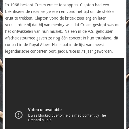
In 1968 besloot Cream ermee te stoppen. Clapton had een
bekritiserende recensie gelezen en vond het tijd om de stekker
eruit te trekken. Clapton vond de kritiek zeer erg en later
verklaardde hij dat hij van mening was dat Cream gestopt was met
het ontwikkelen van hun muziek. Na een in de V.S. gehouden
afscheidstournee gaven ze nog één concert in hun thuisland, dit
concert in de Royal Albert Hall staat in de lijst van meest
legendarische concerten ooit. Jack Bruce is 71 jaar geworden.