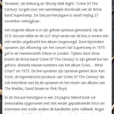
‘Dreamer’, de titelsong en ‘Bloody Well Right’. ‘Crime Of The
Century’ zorgde voor een wereldwijde doorbraak van de Britse
band Supertramp. De DeLuxe-heruitgave is vanaf vrijdag 27
november verkrijgbaar.
Het originele album is in zijn geheel opnieuw gemasterd. Op de
2CD DeLuxe-editie en de 3LP vinyl-versie van de box is tevens een
niet eerder uitgebracht live-album toegevoegd. Deze bijzondere
opnames zijn afkomstig van het concert dat Supertramp in 1975
gaf in de Hammersmith Odeon in Londen. Tijdens deze show
bracht de Britse band ‘Crime Of The Century’ in zijn geheel live ten
gehore, alsmede nieuwe nummers van het album ‘Crisis… What
Crisis?’ uit 1975. De live-opnames zijn opnieuw gemixt door Ken
Scott, de legendarische producer van ‘Crime Of The Century’ die
ook betrokken was bij de opnames en het mixen van albums van
The Beatles, David Bowie en Pink Floyd.
In de DeLuxe-heruitgave is een 24 pagina tellend boek vol
memorabilia opgenomen met niet eerder gepubliceerde foto’s en
interviews met onder andere de bandleden John Helliwell, Roger