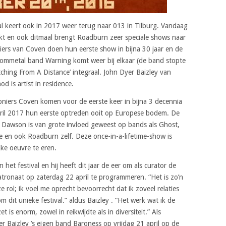
val keert ook in 2017 weer terug naar 013 in Tilburg. Vandaag
 en ook ditmaal brengt Roadburn zeer speciale shows naar
niers van Coven doen hun eerste show in bijna 30 jaar en de
ommetal band Warning komt weer bij elkaar (de band stopte
ching From A Distance’ integraal. John Dyer Baizley van
d is artist in residence.
niers Coven komen voor de eerste keer in bijna 3 decennia
pril 2017 hun eerste optreden ooit op Europese bodem. De
x Dawson is van grote invloed geweest op bands als Ghost,
de en ook Roadburn zelf. Deze once-in-a-lifetime-show is
ke oeuvre te eren.
het festival en hij heeft dit jaar de eer om als curator de
atronaat op zaterdag 22 april te programmeren. “Het is zo’n
e rol; ik voel me oprecht bevoorrecht dat ik zoveel relaties
dit unieke festival.” aldus Baizley . “Het werk wat ik de
is enorm, zowel in reikwijdte als in diversiteit.” Als
r Baizley ’s eigen band Baroness op vrijdag 21 april op de