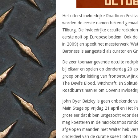
Het uiterst invloedrijke Roadburn Festi
worden de eerste namen bekend gemaakt
Tilburg. De invloedrijke occulte rockpio
eerste ooit op Europese bodem. Ook do
in 2009) en speelt het meesterwerk ‘Wat
Baroness is aangesteld als curator en Gno
De zeer toonaangevende occulte rockpio
bij elkaar en spelen op donderdag 20 a
groep onder leiding van frontvrouw Jin
The Devil’s Blood, Witchcraft, In Solitu
Roadburn’s manier om Coven’s invloedrij
John Dyer Baizley is geen onbekende van 
Main Stage op vrijdag 21 april en Het P
grote eer dat ik ben uitgezocht voor dez
mag koesteren in de microkosmos rondom 
afgelopen maanden met Walter heb verzet 
onderdeel van de curatie speelt John Dye