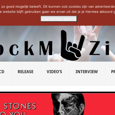
CIETY...
PRIDE OF LIONS – U...
SAVATAGE KOMT TERUG IN 0...
C
zo goed mogelijk beleeft. Dit kunnen ook cookies zijn van adverteerders 
e website blijft gebruiken gaan we ervan uit dat je je hiermee akkoord g
Ik ga hiermee akkoord
CD
RELEASE
VIDEO’S
INTERVIEW
P