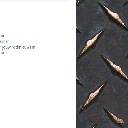
fon
laimer
r jouw rocknieuws in
tures