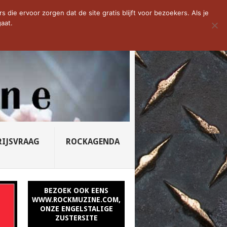
D VAN DE WEEK: SLEEPING...
die ervoor zorgen dat de site gratis blijft voor bezoekers. Als je
aat.
RIJSVRAAG
ROCKAGENDA
BEZOEK OOK EENS
WWW.ROCKMUZINE.COM,
ONZE ENGELSTALIGE
ZUSTERSITE