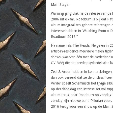
Main Stage.
Warning ging vlak na de release van de
2006 uit elkaar. Roadburn is blij dat Pa
album integraal ten gehore te brengen o
interesse hebben in ‘Watching From A Di
Roadburn 2017.”
Na namen als The Heads, Neige en in 201
artist-in-residence meerdere malen tijden
shows (waarvan één met de Nederland
OV BVV) die het brede psychedelische k
Zeal & Ardor hebben in kennerskringen
dan ook vereerd dat ze de onclassificeer
Verder speelt Schammsch het lijvige album
op dezelfde dag een intense set vol tri
album terug naar Roadburn op zondag 2
zondag zijn nieuwe band Pillorian voor
2016 terug voor een show op de Main St