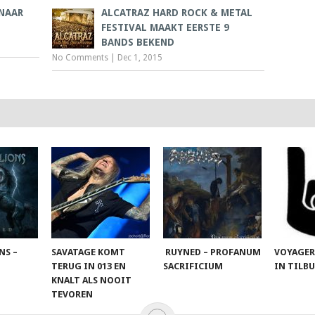
NAAR
ALCATRAZ HARD ROCK & METAL
FESTIVAL MAAKT EERSTE 9
BANDS BEKEND
No Comments
|
Dec 1, 2015
NS –
SAVATAGE KOMT
RUYNED – PROFANUM
VOYAGER
TERUG IN 013 EN
SACRIFICIUM
IN TILB
KNALT ALS NOOIT
TEVOREN