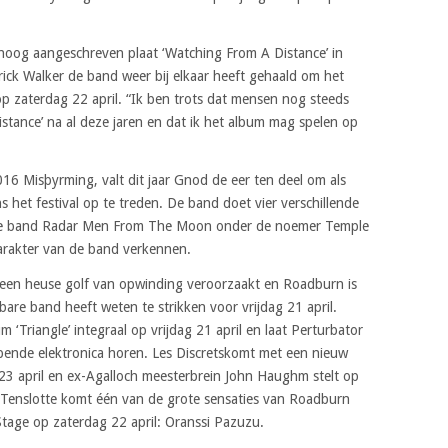
 hoog aangeschreven plaat ‘Watching From A Distance’ in
trick Walker de band weer bij elkaar heeft gehaald om het
p zaterdag 22 april. “Ik ben trots dat mensen nog steeds
stance’ na al deze jaren en dat ik het album mag spelen op
6 Misþyrming, valt dit jaar Gnod de eer ten deel om als
s het festival op te treden. De band doet vier verschillende
se band Radar Men From The Moon onder de noemer Temple
arakter van de band verkennen.
 een heuse golf van opwinding veroorzaakt en Roadburn is
bare band heeft weten te strikken voor vrijdag 21 april.
 ‘Triangle’ integraal op vrijdag 21 april en laat Perturbator
ppende elektronica horen. Les Discretskomt met een nieuw
3 april en ex-Agalloch meesterbrein John Haughm stelt op
. Tenslotte komt één van de grote sensaties van Roadburn
age op zaterdag 22 april: Oranssi Pazuzu.