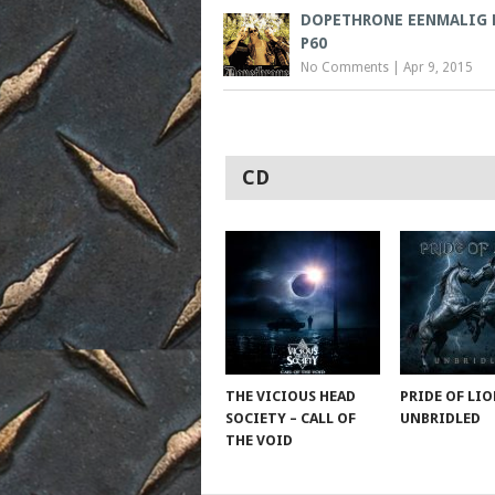
DOPETHRONE EENMALIG 
P60
No Comments
|
Apr 9, 2015
CD
THE VICIOUS HEAD
PRIDE OF LIO
SOCIETY – CALL OF
UNBRIDLED
THE VOID