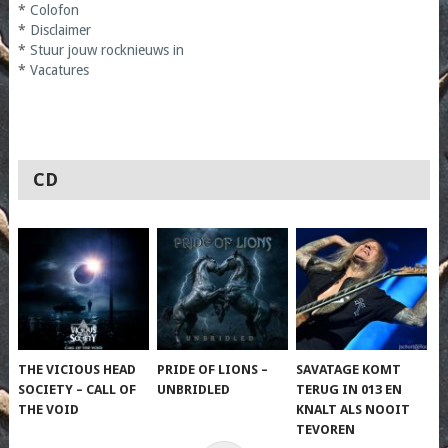
*
Colofon
*
Disclaimer
*
Stuur jouw rocknieuws in
*
Vacatures
CD
THE VICIOUS HEAD
PRIDE OF LIONS –
SAVATAGE KOMT
SOCIETY – CALL OF
UNBRIDLED
TERUG IN 013 EN
THE VOID
KNALT ALS NOOIT
TEVOREN