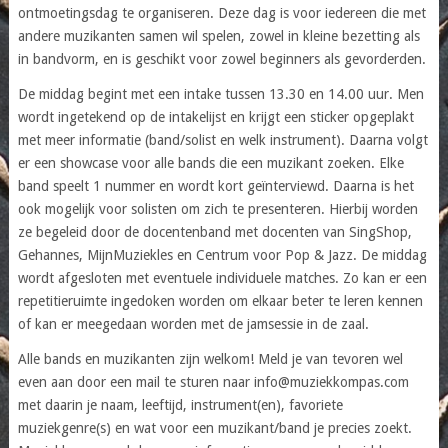
ontmoetingsdag te organiseren. Deze dag is voor iedereen die met
andere muzikanten samen wil spelen, zowel in kleine bezetting als
in bandvorm, en is geschikt voor zowel beginners als gevorderden.
De middag begint met een intake tussen 13.30 en 14.00 uur. Men
wordt ingetekend op de intakelijst en krijgt een sticker opgeplakt
met meer informatie (band/solist en welk instrument). Daarna volgt
er een showcase voor alle bands die een muzikant zoeken. Elke
band speelt 1 nummer en wordt kort geïnterviewd. Daarna is het
ook mogelijk voor solisten om zich te presenteren. Hierbij worden
ze begeleid door de docentenband met docenten van SingShop,
Gehannes, MijnMuziekles en Centrum voor Pop & Jazz. De middag
wordt afgesloten met eventuele individuele matches. Zo kan er een
repetitieruimte ingedoken worden om elkaar beter te leren kennen
of kan er meegedaan worden met de jamsessie in de zaal.
Alle bands en muzikanten zijn welkom! Meld je van tevoren wel
even aan door een mail te sturen naar info@muziekkompas.com
met daarin je naam, leeftijd, instrument(en), favoriete
muziekgenre(s) en wat voor een muzikant/band je precies zoekt.