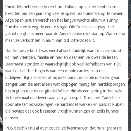
Inmiddels hebben de heren hun diploma op zak en hebben ze
besloten om een jaar lang veel te spelen en nummers op te nemen.
Afgelopen januari verscheen het langverwachte album A Funny
Sunshine en kreeg de eerste single ‘Obi One’ veel airplay. Het
geluid neigt iets meer naar de Amerikaanse rock dan op Waterramp
maar ze verkochten in mum van tijd Bitterzoet uit.
Dat het uitverkocht was werd al snel duidelijk want de zaal stond
vol met vrienden, familie en hier en daar een verdwaalde leraar.
Daarnaast stonden er waarschijnlijk ook veel liefhebbers van PDS
want dat dit het begin is van een mooie carrière kan niet
uitblijven. Bijna alles klopt bij deze band; de coole uitstraling van
zanger Sam die met alleen wat knipogen menig fan hartkloppingen
bezorgt en daarnaast gitarist Willem die als een spring-in-het-veld
zich helemaal overlevert aan zijn gitaarspel. Drummer Camiel die
door alle tempowisselingen keihard moet werken en bassist Ruben
die bewijst dat ook bassisten vrolijk kunnen zijn en zelfs kunnen
dansen.
PDS beschikt nu al over zoveel zelfvertrouwen dat hun “grootste