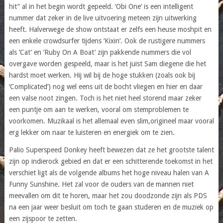
hit” al in het begin wordt gepeeld. ‘Obi One’ is een intelligent
nummer dat zeker in de live uitvoering meteen zijn uitwerking
heeft. Halverwege de show ontstaat er zelfs een heuse moshpit en
een enkele crowdsurfer tijdens ‘Kixin’. Ook de rustigere nummers
als ‘Cat’ en ‘Ruby On A Boat’ zijn pakkende nummers die vol
overgave worden gespeeld, maar is het juist Sam diegene die het
hardst moet werken. Hij wil bij de hoge stukken (zoals ook bij
‘Complicated’) nog wel eens uit de bocht vliegen en hier en daar
een valse noot zingen. Toch is het niet heel storend maar zeker
een puntje om aan te werken, vooral om stemproblemen te
voorkomen. Muzikaal is het allemaal even slim,origineel maar vooral
erg lekker om naar te luisteren en energiek om te zien.
Palio Superspeed Donkey heeft bewezen dat ze het grootste talent
zijn op indierock gebied en dat er een schitterende toekomst in het
verschiet ligt als de volgende albums het hoge niveau halen van A
Funny Sunshine. Het zal voor de ouders van de mannen niet
meevallen om dit te horen, maar het zou doodzonde zijn als PDS
na een jaar weer besluit om toch te gaan studeren en de muziek op
een zijspoor te zetten.