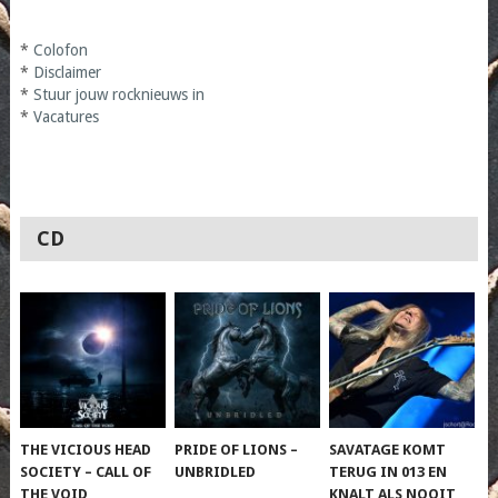
*
Colofon
*
Disclaimer
*
Stuur jouw rocknieuws in
*
Vacatures
CD
THE VICIOUS HEAD
PRIDE OF LIONS –
SAVATAGE KOMT
SOCIETY – CALL OF
UNBRIDLED
TERUG IN 013 EN
THE VOID
KNALT ALS NOOIT