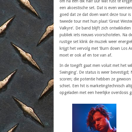
om na een dik half uur wat rust te krijg
een akoestische set. Dat is even wenne
goed dat ze dat doen want deze tour is 
tweede tour met hun plaat ‘Great Weste
Valkyre’. De band blijft zich ontwikkelen
publiek iets nieuws voorschotelen. Na d
rustige set klink de muziek weer energie
krijgt het vervolg met ‘Burn down Los A
moet er ook af en toe van af.
In de toegift gaat men voluit met het w
Swinging’. De status is weer bevestigd;
scoren; die potentie hebben ze gewoon e
schiet. Een hit is marketingtechnisch al
opgeladen met een heerlijke overdosis gi