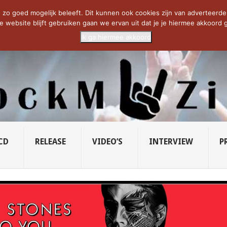
CIETY...
PRIDE OF LIONS – U...
SAVATAGE KOMT TERUG IN 0...
C
zo goed mogelijk beleeft. Dit kunnen ook cookies zijn van adverteerders 
e website blijft gebruiken gaan we ervan uit dat je je hiermee akkoord g
Ik ga hiermee akkoord
CD
RELEASE
VIDEO’S
INTERVIEW
P