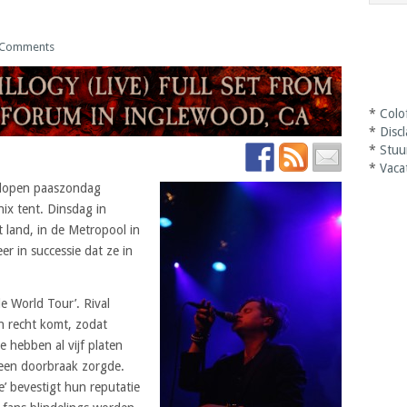
 Comments
*
Colo
*
Disc
*
Stuu
*
Vaca
gelopen paaszondag
ix tent. Dinsdag in
 land, in de Metropool in
r in successie dat ze in
de World Tour’. Rival
jn recht komt, zodat
e hebben al vijf platen
 een doorbraak zorgde.
e’ bevestigt hun reputatie