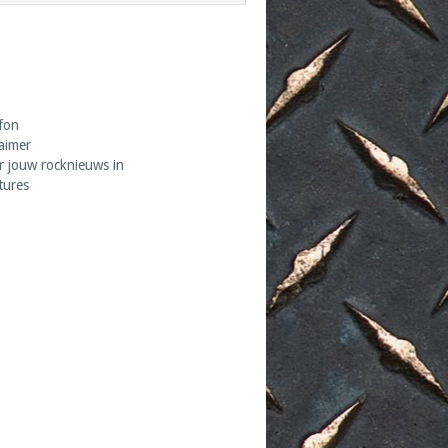
fon
laimer
r jouw rocknieuws in
tures