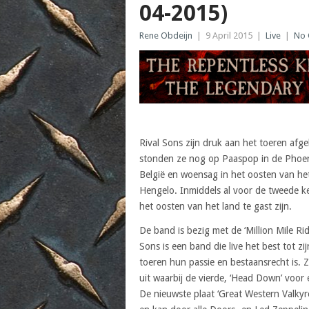
04-2015)
Rene Obdeijn
|
9 April 2015
|
Live
|
No
Rival Sons zijn druk aan het toeren af
stonden ze nog op Paaspop in de Phoen
België en woensag in het oosten van het
Hengelo. Inmiddels al voor de tweede kee
het oosten van het land te gast zijn.
De band is bezig met de ‘Million Mile Ri
Sons is een band die live het best tot zi
toeren hun passie en bestaansrecht is. Z
uit waarbij de vierde, ‘Head Down’ voor
De nieuwste plaat ‘Great Western Valkyr