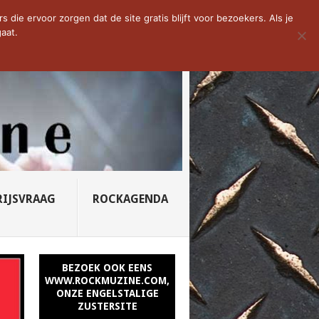
D VAN DE WEEK: SLEEPING...
die ervoor zorgen dat de site gratis blijft voor bezoekers. Als je
aat.
RIJSVRAAG
ROCKAGENDA
BEZOEK OOK EENS
WWW.ROCKMUZINE.COM,
ONZE ENGELSTALIGE
ZUSTERSITE