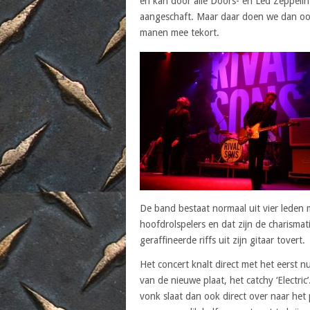
en kan door alle Doors- en Led Zeppelin
aangeschaft. Maar daar doen we dan oo
manen mee tekort.
De band bestaat normaal uit vier leden m
hoofdrolspelers en dat zijn de charismati
geraffineerde riffs uit zijn gitaar tovert.
Het concert knalt direct met het eerst 
van de nieuwe plaat, het catchy ‘Electric’
vonk slaat dan ook direct over naar het 