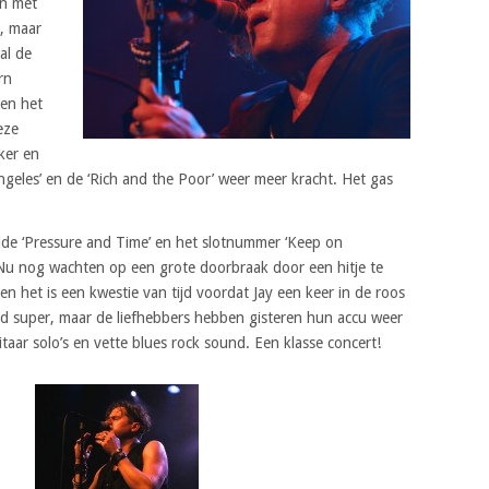
en met
n, maar
al de
rn
 en het
eze
ker en
ngeles’ en de ‘Rich and the Poor’ weer meer kracht. Het gas
ilde ‘Pressure and Time’ en het slotnummer ‘Keep on
 Nu nog wachten op een grote doorbraak door een hitje te
n het is een kwestie van tijd voordat Jay een keer in de roos
tijd super, maar de liefhebbers hebben gisteren hun accu weer
taar solo’s en vette blues rock sound. Een klasse concert!