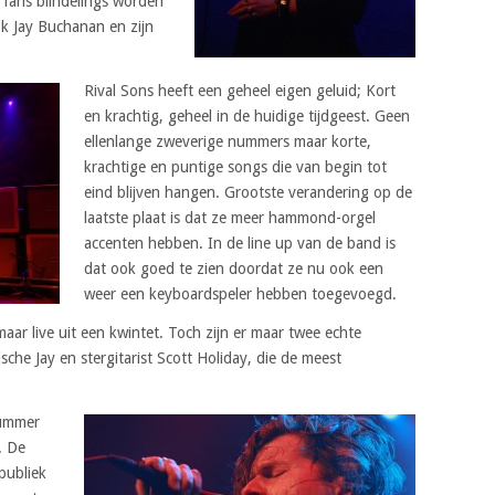
 fans blindelings worden
k Jay Buchanan en zijn
Rival Sons heeft een geheel eigen geluid; Kort
en krachtig, geheel in de huidige tijdgeest. Geen
ellenlange zweverige nummers maar korte,
krachtige en puntige songs die van begin tot
eind blijven hangen. Grootste verandering op de
laatste plaat is dat ze meer hammond-orgel
accenten hebben. In de line up van de band is
dat ook goed te zien doordat ze nu ook een
weer een keyboardspeler hebben toegevoegd.
aar live uit een kwintet. Toch zijn er maar twee echte
sche Jay en stergitarist Scott Holiday, die de meest
nummer
. De
publiek