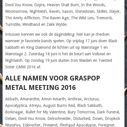
Devil You Know, Gojira, Heaven Shall Burn, In the Woods,
Moonsorrow, Nightwish, Raven, Saxon, Shinedown, Skillet, Slayer,
The Amity Affliction, The Raven Age, The Wild Lies, Tremonti,
Turnstile, Windhand en Zakk Wylde.
Intussen kennen we ook de dagindeling: hier kan je checken
wanneer je favoriete bands spelen. Op vrijdag 17 juni doen Black
Sabbath en King Diamond de lichten uit op Mainstage 1 en
Mainstage 2. Zaterdag 18 juni is het de beurt aan Volbeat en
Nightwish. Op zondag 19 juni sluiten Iron Maiden en Twisted
Sister GMM 2016 af.
ALLE NAMEN VOOR GRASPOP
METAL MEETING 2016
Abbath, Amaranthe, Amon Amarth, Anthrax, Arcturus,
Apocalyptica, Atreyu, August Burns Red, Black Sabbath,
Borknagar, Bullet for My Valentine, Bury Tomorrow, Dark Funeral,
Delain, Devil You Know, Dirkschneider, Disturbed, Down, Dropkick
Murphys, Eisbrecher, Firewind, Fleshgod Apocalypse, Foreigner,