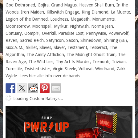
God Dethroned, Gojira, Grand Magus, Heaven Shall Burn, In the
Woods, Iron Maiden, Killswitch Engage, King Diamond, La Muerte,
Legion of the Damned, Loudness, Megadeth, Monuments,
Moonsorrow, Moonspell, Myrkur, Nightwish, Norma Jean,
Obituary, Oomph!, Overkill, Paradise Lost, Pennywise, Powerwolf,
Raven, Sacred Reich, Satyricon, Saxon, Shinedown, Shining (SE),
Sixx:A.M., Skillet, Slaves, Slayer, Testament, Tesseract, The
Algorithm, The Amity Affliction, The Midnight Ghost Train, The
Raven Age, The Wild Lies, Thy Art Is Murder, Tremonti, Trivium,
Turnstile, Twisted sister, Virgin Steele, Volbeat, Windhand, Zakk
Wylde. Lees hier alle info over de bands
Loading Custom Ratings...