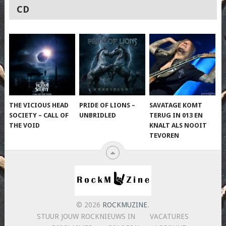
CD
THE VICIOUS HEAD
PRIDE OF LIONS –
SAVATAGE KOMT
SOCIETY – CALL OF
UNBRIDLED
TERUG IN 013 EN
THE VOID
KNALT ALS NOOIT
TEVOREN
© 2026
ROCKMUZINE
.
STUUR JOUW ROCKNIEUWS IN
VACATURES