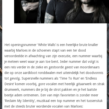
Het openingsnummer ‘White Walls’ is een heerlijke brute knaller
waarbij Marloes in de schoenen stapt van een ter dood
veroordeelde in afwachting van zijn executie, een nummer waarbij
je meteen weet waar je aan toe bent. Ieder nummer dat volgt is
een reis verder in de zieke en gestoorde geest van moordenaars
die op onze aardkloot ronddwalen met uiteindelijk het doodvonnis
tot gevolg. Supersnelle nummers als ‘Time To Run’ en ‘Endless
Desire’ komen voorbij, gore vocalen met heerlijk gitaarwerk en strak
drumwerk, nummers die je bij de strot pakken en je het laatste
beetje adem ontnemen. Een van mijn favorieten is zonder meer
‘Reclaim My Identity’, muzikaal een top nummer en het tussenstuk
met de steeds bruter wordende vocalen van Marloes: