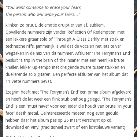
“You want someone to erase your fears,
the person who will wipe your tears…”
klinken zo bruut, de emotie druipt er van af, subliem.
Opvallende nummers zijn verder ‘Reflection Of Redemption’ met
een lekkere gitaar solo of ‘Through A Glass Darkly’ met strak en
technische riffs, jammerlijk is wel dat de vocalen net iets te ver
wegzaken in de mix van dit nummer. Afsluiter ‘The Ferryman’s End’
besluit “a trip in the brain of the insane” met een heerlijke brute
knaller, lekker up-tempo met dreigende zware tussenstukken en
duellerende solo gitaren. Een perfecte afsluiter van het album dat
11 vette nummers bevat.
Izegrim heeft met ‘The Ferryman’s End’ een prima album afgeleverd
en heeft de lat weer een flink stuk omhoog gelegd. ‘The Ferryman’s
End’ is een “must have” voor een ieder die houdt van brute “in your
face” death metal. Geïnteresseerde moeten nog even geduld
hebben daar het album pas op 25 maart verschijnt op cd,
download en vinyl (traditioneel zwart of een lichtblauwe variant)