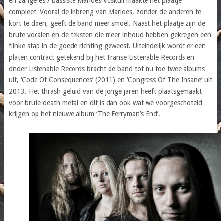
en zangeres / bassiste Marloes Voskuil maakte het plaatje
compleet. Vooral de inbreng van Marloes, zonder de anderen te
kort te doen, geeft de band meer smoel. Naast het plaatje zijn de
brute vocalen en de teksten die meer inhoud hebben gekregen een
flinke stap in de goede richting geweest. Uiteindelijk wordt er een
platen contract getekend bij het Franse Listenable Records en
onder Listenable Records bracht de band tot nu toe twee albums
uit, ‘Code Of Consequences’ (2011) en ‘Congress Of The Insane’ uit
2013. Het thrash geluid van de jonge jaren heeft plaatsgemaakt
voor brute death metal en dit is dan ook wat we voorgeschoteld
krijgen op het nieuwe album ‘The Ferryman’s End’.