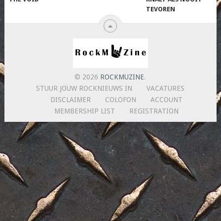
TEVOREN
© 2026
ROCKMUZINE
.
STUUR JOUW ROCKNIEUWS IN
VACATURES
DISCLAIMER
COLOFON
ACCOUNT
MEMBERSHIP LIST
REGISTRATION