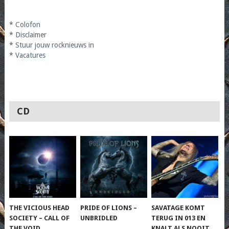
*
Colofon
*
Disclaimer
*
Stuur jouw rocknieuws in
*
Vacatures
CD
THE VICIOUS HEAD
PRIDE OF LIONS –
SAVATAGE KOMT
SOCIETY – CALL OF
UNBRIDLED
TERUG IN 013 EN
THE VOID
KNALT ALS NOOIT