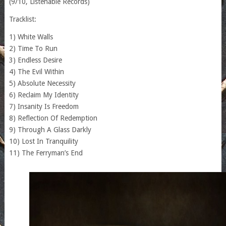
(9/10, Listenable Records)
Tracklist:
1) White Walls
2) Time To Run
3) Endless Desire
4) The Evil Within
5) Absolute Necessity
6) Reclaim My Identity
7) Insanity Is Freedom
8) Reflection Of Redemption
9) Through A Glass Darkly
10) Lost In Tranquility
11) The Ferryman’s End