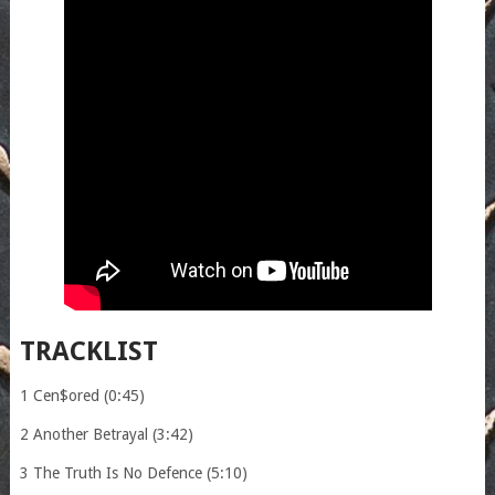
TRACKLIST
1 Cen$ored (0:45)
2 Another Betrayal (3:42)
3 The Truth Is No Defence (5:10)