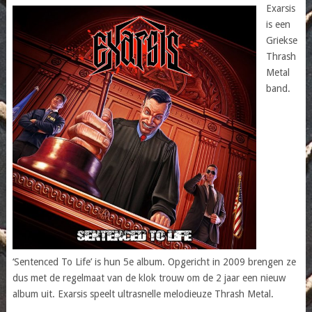
Exarsis
is een
Griekse
Thrash
Metal
band.
‘Sentenced To Life’ is hun 5e album. Opgericht in 2009 brengen ze
dus met de regelmaat van de klok trouw om de 2 jaar een nieuw
album uit. Exarsis speelt ultrasnelle melodieuze Thrash Metal.