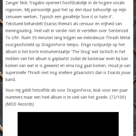
Zanger Nick Tragakis opereert hoofdzakelijk in de hogere vocale
regionen. Mij persoonlijk gaat het op den duur behoorlijk op mijn
zenuwen werken. Typisch een gevalletje ‘love it or hate it’.
Tekstueel behandelt Exarsis thema’s als censuur en vrijheid van
meningsuiting. Veel valt er verder niet te vertellen over ‘Sentenced
To Life’. Ruim 30 minuten lang krijgen we melodieuze Thrash Metal
voorgeschoteld op DragonForce tempo. Enige rustpuntje op het
album is het korte instrumentaaltje ‘The Drug’ wat tactisch in het
midden van het album is geplaatst zodat de luisteraar even bij kan
komen van wat er is geweest en erna nog gaat komen. Houd je van
supersnelle Thrash met nog snellere gitaarsolo’s dan is Exarsis jouw
band.
Voor mij geldt hetzelfde als voor DragonForce, leuk voor een paar
nummers maar een heel album is te veel van het goede. (72/100)
(MDD Records)