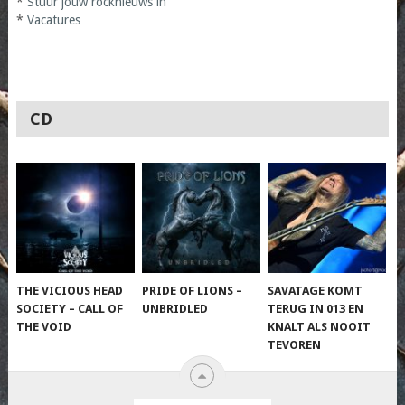
*
Stuur jouw rocknieuws in
*
Vacatures
CD
THE VICIOUS HEAD
PRIDE OF LIONS –
SAVATAGE KOMT
SOCIETY – CALL OF
UNBRIDLED
TERUG IN 013 EN
THE VOID
KNALT ALS NOOIT
TEVOREN