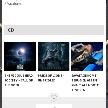
*
Vacatures
CD
THE VICIOUS HEAD
PRIDE OF LIONS –
SAVATAGE KOMT
SOCIETY – CALL OF
UNBRIDLED
TERUG IN 013 EN
THE VOID
KNALT ALS NOOIT
TEVOREN