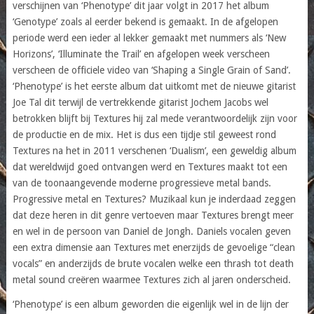
verschijnen van ‘Phenotype’ dit jaar volgt in 2017 het album
‘Genotype’ zoals al eerder bekend is gemaakt. In de afgelopen
periode werd een ieder al lekker gemaakt met nummers als ‘New
Horizons’, ‘Illuminate the Trail’ en afgelopen week verscheen
verscheen de officiele video van ‘Shaping a Single Grain of Sand’.
‘Phenotype’ is het eerste album dat uitkomt met de nieuwe gitarist
Joe Tal dit terwijl de vertrekkende gitarist Jochem Jacobs wel
betrokken blijft bij Textures hij zal mede verantwoordelijk zijn voor
de productie en de mix. Het is dus een tijdje stil geweest rond
Textures na het in 2011 verschenen ‘Dualism’, een geweldig album
dat wereldwijd goed ontvangen werd en Textures maakt tot een
van de toonaangevende moderne progressieve metal bands.
Progressive metal en Textures? Muzikaal kun je inderdaad zeggen
dat deze heren in dit genre vertoeven maar Textures brengt meer
en wel in de persoon van Daniel de Jongh. Daniels vocalen geven
een extra dimensie aan Textures met enerzijds de gevoelige “clean
vocals” en anderzijds de brute vocalen welke een thrash tot death
metal sound creëren waarmee Textures zich al jaren onderscheid.
‘Phenotype’ is een album geworden die eigenlijk wel in de lijn der