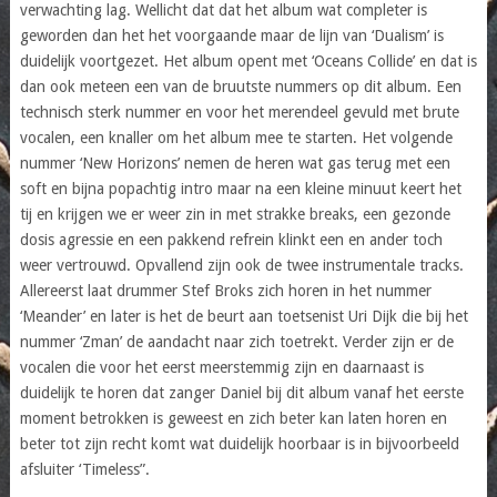
verwachting lag. Wellicht dat dat het album wat completer is
geworden dan het het voorgaande maar de lijn van ‘Dualism’ is
duidelijk voortgezet. Het album opent met ‘Oceans Collide’ en dat is
dan ook meteen een van de bruutste nummers op dit album. Een
technisch sterk nummer en voor het merendeel gevuld met brute
vocalen, een knaller om het album mee te starten. Het volgende
nummer ‘New Horizons’ nemen de heren wat gas terug met een
soft en bijna popachtig intro maar na een kleine minuut keert het
tij en krijgen we er weer zin in met strakke breaks, een gezonde
dosis agressie en een pakkend refrein klinkt een en ander toch
weer vertrouwd. Opvallend zijn ook de twee instrumentale tracks.
Allereerst laat drummer Stef Broks zich horen in het nummer
‘Meander’ en later is het de beurt aan toetsenist Uri Dijk die bij het
nummer ‘Zman’ de aandacht naar zich toetrekt. Verder zijn er de
vocalen die voor het eerst meerstemmig zijn en daarnaast is
duidelijk te horen dat zanger Daniel bij dit album vanaf het eerste
moment betrokken is geweest en zich beter kan laten horen en
beter tot zijn recht komt wat duidelijk hoorbaar is in bijvoorbeeld
afsluiter ‘Timeless”.