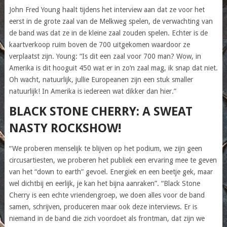
John Fred Young haalt tijdens het interview aan dat ze voor het
eerst in de grote zaal van de Melkweg spelen, de verwachting van
de band was dat ze in de kleine zaal zouden spelen. Echter is de
kaartverkoop ruim boven de 700 uitgekomen waardoor ze
verplaatst zijn. Young: “Is dit een zaal voor 700 man? Wow, in
Amerika is dit hooguit 450 wat er in zo’n zaal mag, ik snap dat niet.
Oh wacht, natuurlijk, jullie Europeanen zijn een stuk smaller
natuurlijk! In Amerika is iedereen wat dikker dan hier.”
BLACK STONE CHERRY: A SWEAT
NASTY ROCKSHOW!
“We proberen menselijk te blijven op het podium, we zijn geen
circusartiesten, we proberen het publiek een ervaring mee te geven
van het “down to earth” gevoel. Energiek en een beetje gek, maar
wel dichtbij en eerlijk, je kan het bijna aanraken”. “Black Stone
Cherry is een echte vriendengroep, we doen alles voor de band
samen, schrijven, produceren maar ook deze interviews. Er is
niemand in de band die zich voordoet als frontman, dat zijn we