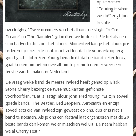
op te nemen.
“Touring is what
we do!” zegt Jon
in volle
overtuiging.“Twee nummers van het album, de single ‘In Our
Dreams’ en ‘The Rambler’, gebruiken we in de set. Zie het als een
soort advertentie voor het album. Momenteel kan je het album pre-
orderen op
onze site
en ik moet zetten dat de voorverkoop erg
goed gaat”. John Fred Young benadrukt dat de band zeker terug
gaat komen om het nieuwe album te promoten en er weer een
feestje van te maken in Nederland,
De vraag welke band de meeste invloed heeft gehad op Black
Stone Cherry bezorgt de twee muzikanten gefronste
voorhoofden. “Dat is lastig” aldus John Fred Young, “Er zijn zoveel
goede bands, The Beatles, Led Zeppelin, Aerosmith en er zijn
zoveel acts die van invloed zijn geweest op ons, dus er is niet 1
band te noemen. Als je ons een festival laat organiseren met de 20
beste bands dan komen we er misschien wel uit. De naam hebben
we al Cherry Fest.”