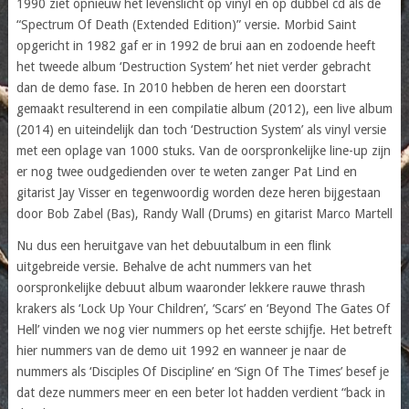
1990 ziet opnieuw het levenslicht op vinyl en op dubbel cd als de
“Spectrum Of Death (Extended Edition)” versie. Morbid Saint
opgericht in 1982 gaf er in 1992 de brui aan en zodoende heeft
het tweede album ‘Destruction System’ het niet verder gebracht
dan de demo fase. In 2010 hebben de heren een doorstart
gemaakt resulterend in een compilatie album (2012), een live album
(2014) en uiteindelijk dan toch ‘Destruction System’ als vinyl versie
met een oplage van 1000 stuks. Van de oorspronkelijke line-up zijn
er nog twee oudgedienden over te weten zanger Pat Lind en
gitarist Jay Visser en tegenwoordig worden deze heren bijgestaan
door Bob Zabel (Bas), Randy Wall (Drums) en gitarist Marco Martell
Nu dus een heruitgave van het debuutalbum in een flink
uitgebreide versie. Behalve de acht nummers van het
oorspronkelijke debuut album waaronder lekkere rauwe thrash
krakers als ‘Lock Up Your Children’, ‘Scars’ en ‘Beyond The Gates Of
Hell’ vinden we nog vier nummers op het eerste schijfje. Het betreft
hier nummers van de demo uit 1992 en wanneer je naar de
nummers als ‘Disciples Of Discipline’ en ‘Sign Of The Times’ besef je
dat deze nummers meer en een beter lot hadden verdient “back in