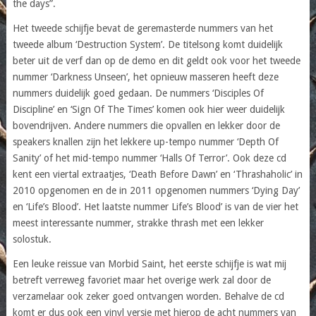
the days”.
Het tweede schijfje bevat de geremasterde nummers van het
tweede album ‘Destruction System’. De titelsong komt duidelijk
beter uit de verf dan op de demo en dit geldt ook voor het tweede
nummer ‘Darkness Unseen’, het opnieuw masseren heeft deze
nummers duidelijk goed gedaan. De nummers ‘Disciples Of
Discipline’ en ‘Sign Of The Times’ komen ook hier weer duidelijk
bovendrijven. Andere nummers die opvallen en lekker door de
speakers knallen zijn het lekkere up-tempo nummer ‘Depth Of
Sanity’ of het mid-tempo nummer ‘Halls Of Terror’. Ook deze cd
kent een viertal extraatjes, ‘Death Before Dawn’ en ‘Thrashaholic’ in
2010 opgenomen en de in 2011 opgenomen nummers ‘Dying Day’
en ‘Life’s Blood’. Het laatste nummer Life’s Blood’ is van de vier het
meest interessante nummer, strakke thrash met een lekker
solostuk.
Een leuke reissue van Morbid Saint, het eerste schijfje is wat mij
betreft verreweg favoriet maar het overige werk zal door de
verzamelaar ook zeker goed ontvangen worden. Behalve de cd
komt er dus ook een vinyl versie met hierop de acht nummers van