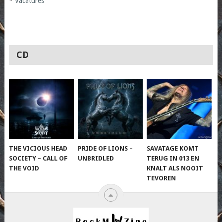
*
Vacatures
CD
THE VICIOUS HEAD
PRIDE OF LIONS –
SAVATAGE KOMT
SOCIETY – CALL OF
UNBRIDLED
TERUG IN 013 EN
THE VOID
KNALT ALS NOOIT
TEVOREN