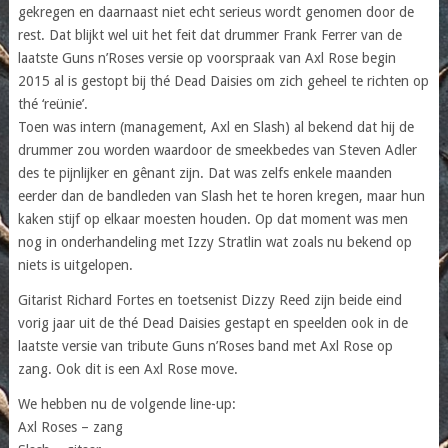
gekregen en daarnaast niet echt serieus wordt genomen door de
rest. Dat blijkt wel uit het feit dat drummer Frank Ferrer van de
laatste Guns n’Roses versie op voorspraak van Axl Rose begin
2015 al is gestopt bij thé Dead Daisies om zich geheel te richten op
thé ‘reünie’.
Toen was intern (management, Axl en Slash) al bekend dat hij de
drummer zou worden waardoor de smeekbedes van Steven Adler
des te pijnlijker en gênant zijn. Dat was zelfs enkele maanden
eerder dan de bandleden van Slash het te horen kregen, maar hun
kaken stijf op elkaar moesten houden. Op dat moment was men
nog in onderhandeling met Izzy Stratlin wat zoals nu bekend op
niets is uitgelopen.
Gitarist Richard Fortes en toetsenist Dizzy Reed zijn beide eind
vorig jaar uit de thé Dead Daisies gestapt en speelden ook in de
laatste versie van tribute Guns n’Roses band met Axl Rose op
zang. Ook dit is een Axl Rose move.
We hebben nu de volgende line-up:
Axl Roses – zang