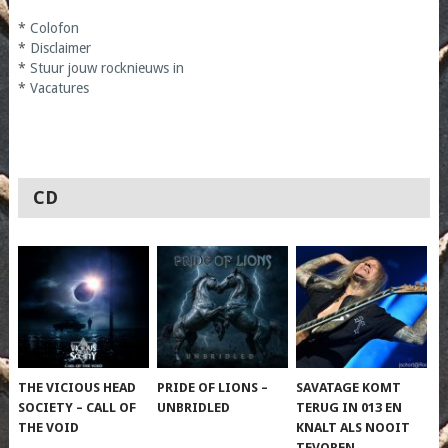
*
Colofon
*
Disclaimer
*
Stuur jouw rocknieuws in
*
Vacatures
CD
THE VICIOUS HEAD
PRIDE OF LIONS –
SAVATAGE KOMT
SOCIETY – CALL OF
UNBRIDLED
TERUG IN 013 EN
THE VOID
KNALT ALS NOOIT
TEVOREN