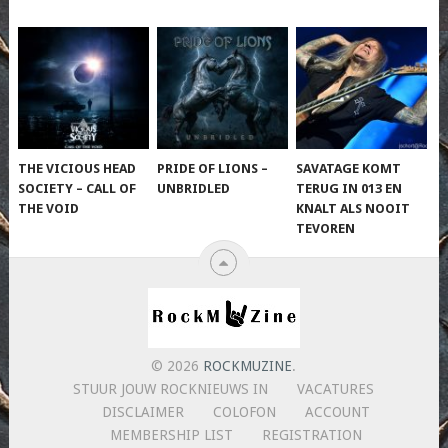
THE VICIOUS HEAD
PRIDE OF LIONS –
SAVATAGE KOMT
SOCIETY – CALL OF
UNBRIDLED
TERUG IN 013 EN
THE VOID
KNALT ALS NOOIT
TEVOREN
© 2026
ROCKMUZINE
.
STUUR JOUW ROCKNIEUWS IN
VACATURES
DISCLAIMER
COLOFON
ACCOUNT
MEMBERSHIP LIST
REGISTRATION