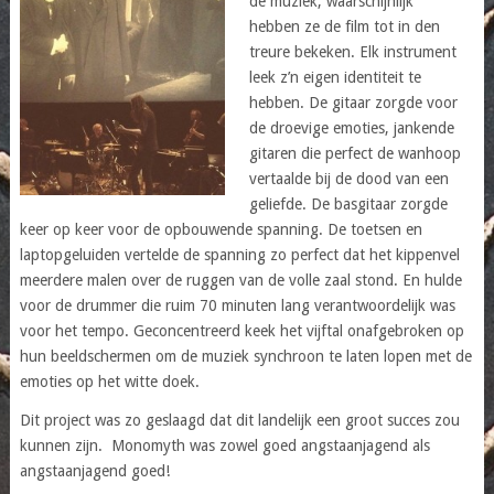
de muziek, waarschijnlijk
hebben ze de film tot in den
treure bekeken. Elk instrument
leek z’n eigen identiteit te
hebben. De gitaar zorgde voor
de droevige emoties, jankende
gitaren die perfect de wanhoop
vertaalde bij de dood van een
geliefde. De basgitaar zorgde
keer op keer voor de opbouwende spanning. De toetsen en
laptopgeluiden vertelde de spanning zo perfect dat het kippenvel
meerdere malen over de ruggen van de volle zaal stond. En hulde
voor de drummer die ruim 70 minuten lang verantwoordelijk was
voor het tempo. Geconcentreerd keek het vijftal onafgebroken op
hun beeldschermen om de muziek synchroon te laten lopen met de
emoties op het witte doek.
Dit project was zo geslaagd dat dit landelijk een groot succes zou
kunnen zijn. Monomyth was zowel goed angstaanjagend als
angstaanjagend goed!