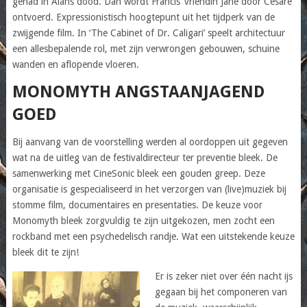
gehad in Alans dood. Dan wordt Francis’ vriendin Jane door Cesare
ontvoerd. Expressionistisch hoogtepunt uit het tijdperk van de
zwijgende film. In ‘The Cabinet of Dr. Caligari’ speelt architectuur
een allesbepalende rol, met zijn verwrongen gebouwen, schuine
wanden en aflopende vloeren.
MONOMYTH ANGSTAANJAGEND
GOED
Bij aanvang van de voorstelling werden al oordoppen uit gegeven
wat na de uitleg van de festivaldirecteur ter preventie bleek. De
samenwerking met CineSonic bleek een gouden greep. Deze
organisatie is gespecialiseerd in het verzorgen van (live)muziek bij
stomme film, documentaires en presentaties. De keuze voor
Monomyth bleek zorgvuldig te zijn uitgekozen, men zocht een
rockband met een psychedelisch randje. Wat een uitstekende keuze
bleek dit te zijn!
Er is zeker niet over één nacht ijs
gegaan bij het componeren van