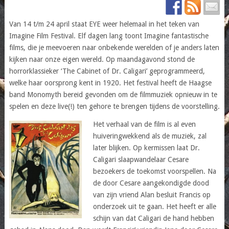
Van 14 t/m 24 april staat EYE weer helemaal in het teken van
Imagine Film Festival. Elf dagen lang toont Imagine fantastische
films, die je meevoeren naar onbekende werelden of je anders laten
kijken naar onze eigen wereld. Op maandagavond stond de
horrorklassieker ‘The Cabinet of Dr. Caligari’ geprogrammeerd,
welke haar oorsprong kent in 1920. Het festival heeft de Haagse
band Monomyth bereid gevonden om de filmmuziek opnieuw in te
spelen en deze live(!) ten gehore te brengen tijdens de voorstelling.
Het verhaal van de film is al even
huiveringwekkend als de muziek, zal
later blijken. Op kermissen laat Dr.
Caligari slaapwandelaar Cesare
bezoekers de toekomst voorspellen. Na
de door Cesare aangekondigde dood
van zijn vriend Alan besluit Francis op
onderzoek uit te gaan. Het heeft er alle
schijn van dat Caligari de hand hebben