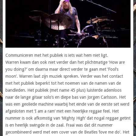
Communiceren met het publiek is iets wat hem niet ligt.
Warren kwam dan ook niet verder dan het plichtmatige ‘How are
you doing?’ om daarna maar direct verder te gaan met ‘Fool’s
moon’. Warren laat zijn muziek spreken. Verder was het contact
met het publiek beperkt tot het noemen van de namen van de
bandleden. Het publiek (met name 45 plus) luisterde ademloos
naar de lange gitaar solo’s en diepe bas van Jorgen Carlsson. Het
was een geoliede machine waarbij het einde van de eerste set werd
afgesloten met ‘I am a ram’ met een heerlijke reggae feel. Het
nummer is ook afkomstig van ‘Mighty High’ dat nogal reggae getint
is en heerlijk swingde in de zaal. Fraai was dat dit nummer
gecombineerd werd met een cover van de Beatles ‘love me do’. Het