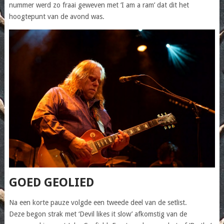
nummer werd zo fraai geweven met ‘I am a ram’ dat dit het
hoogtepunt van de avond was.
GOED GEOLIED
Na een korte pauze volgde een tweede deel van de setlist.
Deze begon strak met ‘Devil likes it slow’ afkomstig van de