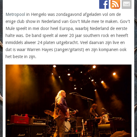
Metropool
in Hengelo was zondagavond afgeladen vol om de
enige club show in Nederland van Gov’t Mule mee te maken. Gov’t
Mule speelt in mei door heel Europa, waarbij Nederland de eerste
halte was. De band speelt al weer 20 jaar southern rock en heeeft
inmiddels alweer 24 platen uitgebracht. Veel daarvan zijn live en
dat is waar Warren Hayes (zanger/gitarist) en zijn kompanen ook
het beste in zijn.