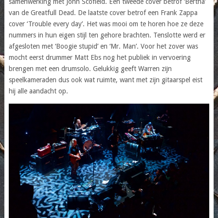
samenwerking met John Scofield. Een tweede cover betrof ‘Bertha’
van de Greatfull Dead. De laatste cover betrof een Frank Zappa
cover ‘Trouble every day’. Het was mooi om te horen hoe ze deze
nummers in hun eigen stijl ten gehore brachten. Tenslotte werd er
afgesloten met ‘Boogie stupid’ en ‘Mr. Man’. Voor het zover was
mocht eerst drummer Matt Ebs nog het publiek in vervoering
brengen met een drumsolo. Gelukkig geeft Warren zijn
speelkameraden dus ook wat ruimte, want met zijn gitaarspel eist
hij alle aandacht op.