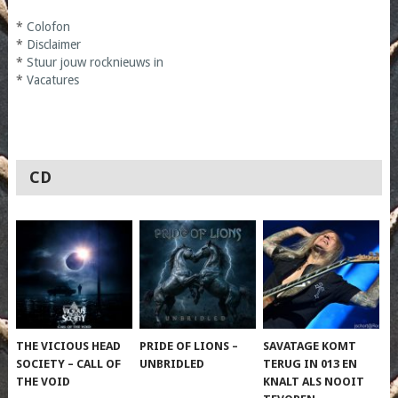
*
Colofon
*
Disclaimer
*
Stuur jouw rocknieuws in
*
Vacatures
CD
THE VICIOUS HEAD
PRIDE OF LIONS –
SAVATAGE KOMT
SOCIETY – CALL OF
UNBRIDLED
TERUG IN 013 EN
THE VOID
KNALT ALS NOOIT