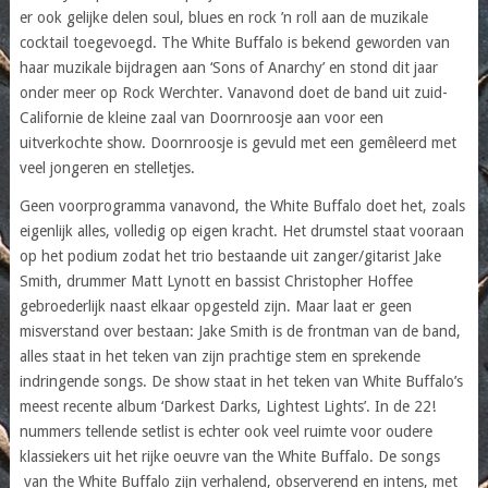
er ook gelijke delen soul, blues en rock ’n roll aan de muzikale
cocktail toegevoegd. The White Buffalo is bekend geworden van
haar muzikale bijdragen aan ‘Sons of Anarchy’ en stond dit jaar
onder meer op Rock Werchter. Vanavond doet de band uit zuid-
Californie de kleine zaal van Doornroosje aan voor een
uitverkochte show. Doornroosje is gevuld met een gemêleerd met
veel jongeren en stelletjes.
Geen voorprogramma vanavond, the White Buffalo doet het, zoals
eigenlijk alles, volledig op eigen kracht. Het drumstel staat vooraan
op het podium zodat het trio bestaande uit zanger/gitarist Jake
Smith, drummer Matt Lynott en bassist Christopher Hoffee
gebroederlijk naast elkaar opgesteld zijn. Maar laat er geen
misverstand over bestaan: Jake Smith is de frontman van de band,
alles staat in het teken van zijn prachtige stem en sprekende
indringende songs. De show staat in het teken van White Buffalo’s
meest recente album ‘Darkest Darks, Lightest Lights’. In de 22!
nummers tellende setlist is echter ook veel ruimte voor oudere
klassiekers uit het rijke oeuvre van the White Buffalo. De songs
van the White Buffalo zijn verhalend, observerend en intens, met