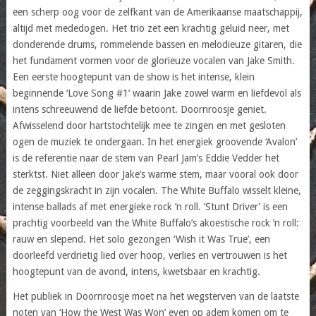
een scherp oog voor de zelfkant van de Amerikaanse maatschappij,
altijd met mededogen. Het trio zet een krachtig geluid neer, met
donderende drums, rommelende bassen en melodieuze gitaren, die
het fundament vormen voor de glorieuze vocalen van Jake Smith.
Een eerste hoogtepunt van de show is het intense, klein
beginnende ‘Love Song #1’ waarin Jake zowel warm en liefdevol als
intens schreeuwend de liefde betoont. Doornroosje geniet.
Afwisselend door hartstochtelijk mee te zingen en met gesloten
ogen de muziek te ondergaan. In het energiek groovende ‘Avalon’
is de referentie naar de stem van Pearl Jam’s Eddie Vedder het
sterktst. Niet alleen door Jake’s warme stem, maar vooral ook door
de zeggingskracht in zijn vocalen. The White Buffalo wisselt kleine,
intense ballads af met energieke rock ’n roll. ‘Stunt Driver’ is een
prachtig voorbeeld van the White Buffalo’s akoestische rock ’n roll:
rauw en slepend. Het solo gezongen ‘Wish it Was True’, een
doorleefd verdrietig lied over hoop, verlies en vertrouwen is het
hoogtepunt van de avond, intens, kwetsbaar en krachtig.
Het publiek in Doornroosje moet na het wegsterven van de laatste
noten van ‘How the West Was Won’ even op adem komen om te