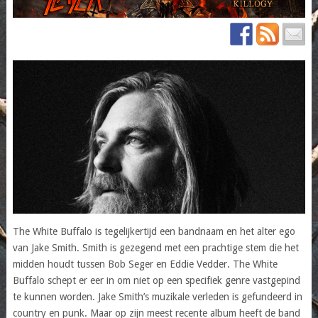
The White Buffalo is tegelijkertijd een bandnaam en het alter ego
van Jake Smith. Smith is gezegend met een prachtige stem die het
midden houdt tussen Bob Seger en Eddie Vedder. The White
Buffalo schept er eer in om niet op een specifiek genre vastgepind
te kunnen worden. Jake Smith’s muzikale verleden is gefundeerd in
country en punk. Maar op zijn meest recente album heeft de band