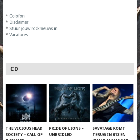
*
Colofon
*
Disclaimer
*
Stuur jouw rocknieuws in
*
Vacatures
CD
THE VICIOUS HEAD
PRIDE OF LIONS –
SAVATAGE KOMT
SOCIETY – CALL OF
UNBRIDLED
TERUG IN 013 EN