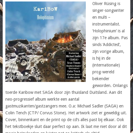
Oliver Rüsing is
singer-songwriter
en multi –
instrumentalist.
‘Holophinium’ is al
zijn 17e album. Pas
sinds ‘Addicted’,
zijn vorige album,
is hij in de
(internationale)
prog-wereld
bekender
geworden. Onlangs
toerde Karibow met SAGA door zijn thuisland Duitsland. Aan dit
neo-progressief album werkte een aantal
gastmuzikanten/gastzangers mee. O.a: Michael Sadler (SAGA) en
Colin Tench (CTP/ Corvus Stone). Het artwork ziet er geweldig uit.
Cover, binnenkant en de print op de cd’s alles past bij elkaar. Ook
het tekstboekje sluit daar perfect op aan. Ik laat me niet door al dit