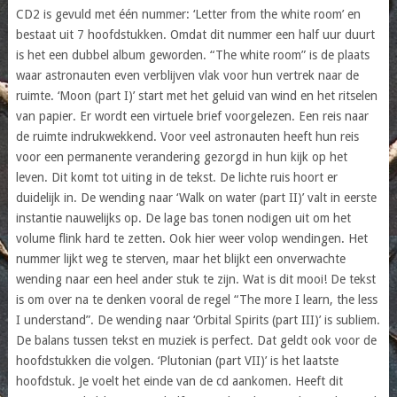
CD2 is gevuld met één nummer: ‘Letter from the white room’ en
bestaat uit 7 hoofdstukken. Omdat dit nummer een half uur duurt
is het een dubbel album geworden. “The white room” is de plaats
waar astronauten even verblijven vlak voor hun vertrek naar de
ruimte. ‘Moon (part I)’ start met het geluid van wind en het ritselen
van papier. Er wordt een virtuele brief voorgelezen. Een reis naar
de ruimte indrukwekkend. Voor veel astronauten heeft hun reis
voor een permanente verandering gezorgd in hun kijk op het
leven. Dit komt tot uiting in de tekst. De lichte ruis hoort er
duidelijk in. De wending naar ‘Walk on water (part II)’ valt in eerste
instantie nauwelijks op. De lage bas tonen nodigen uit om het
volume flink hard te zetten. Ook hier weer volop wendingen. Het
nummer lijkt weg te sterven, maar het blijkt een onverwachte
wending naar een heel ander stuk te zijn. Wat is dit mooi! De tekst
is om over na te denken vooral de regel “The more I learn, the less
I understand”. De wending naar ‘Orbital Spirits (part III)’ is subliem.
De balans tussen tekst en muziek is perfect. Dat geldt ook voor de
hoofdstukken die volgen. ‘Plutonian (part VII)’ is het laatste
hoofdstuk. Je voelt het einde van de cd aankomen. Heeft dit