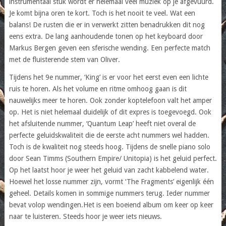
instrumentaal stuk wordt er helemaal veel muziek op je afgevuurd.
Je komt bijna oren te kort. Toch is het nooit te veel. Wat een
balans! De rusten die er in verwerkt zitten benadrukken dit nog
eens extra. De lang aanhoudende tonen op het keyboard door
Markus Bergen geven een sferische wending. Een perfecte match
met de fluisterende stem van Oliver.
Tijdens het 9e nummer, ‘King’ is er voor het eerst even een lichte
ruis te horen. Als het volume en ritme omhoog gaan is dit
nauwelijks meer te horen. Ook zonder koptelefoon valt het amper
op. Het is niet helemaal duidelijk of dit expres is toegevoegd. Ook
het afsluitende nummer, ‘Quantum Leap’ heeft niet overal de
perfecte geluidskwaliteit die de eerste acht nummers wel hadden.
Toch is de kwaliteit nog steeds hoog. Tijdens de snelle piano solo
door Sean Timms (Southern Empire/ Unitopia) is het geluid perfect.
Op het laatst hoor je weer het geluid van zacht kabbelend water.
Hoewel het losse nummer zijn, vormt ‘The Fragments’ eigenlijk één
geheel. Details komen in sommige nummers terug. Ieder nummer
bevat volop wendingen.Het is een boeiend album om keer op keer
naar te luisteren. Steeds hoor je weer iets nieuws.