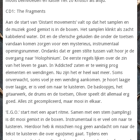
moois beïnvloeden en luister net zo kritisch als altijd.
CD1: The Fragments
Aan de start van ‘Distant movements’ valt op dat het samplen en
de muziek goed gemixt is in de boxen. Het samplen klinkt als zacht
kabbelend water. Dit en de sferische geluiden die onder de toetsen
vandaan komen zorgen voor een mysterieus, instrumentaal
openingsnummer. Ondanks dat er geen stilte tussen valt hoor je de
overgang naar ‘Holophinium’. De eerste regels lijken over de zin
van het leven te gaan. In ‘Addicted’ zaten er te weinig prog
elementen en wendingen. Nu zijn het er heel wat meer. Soms
onverwacht, soms voel je een wending aankomen. Je hoort laagje
over laagje, er is veel om naar te luisteren. De basloopjes, het
gitaarwerk, de drums en de toetsen, Oliver speelt dit allemaal erg
goed. Alles zit gecompliceerd, maar mooi in elkaar.
‘E.G.O.’ start met een apart ritme. Samen met een stem (sampling)
is dit mooi gemixt in de boxen. Instrumentaal is er veel om naar te
luisteren. Hierdoor heb ik misschien nog geen aandacht om naar de
tekst te luisteren die over ego(isme) gaat. Tijdens een