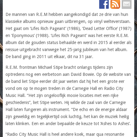
De mannen van R.E.M hebben aangekondigd dat ze drie van hun
klassieke albums opnieuw gaan uitbrengen, op vinyl welteverstaan.
Het gaat om ‘Lifes Rich Pageant’ (1986), ‘Dead Letter Office’ (1987)
en ‘Eponymous’ (1988). ‘Lifes Rich Pageant’ was het eerste R.E.M.
album dat de gouden status behaalde en werd in 2015 al eerder als
reissue uitgebracht vanwege het 25-jarig jubileum van het album.
De band ging in 2011 uit elkaar, dit na 31 jaar.
R.E.M. frontman Michael Stipe bracht onlangs tijdens zijn
optredens nog een eerbetoon aan David Bowie. Op de website van
de band liet Stipe eerder dit jaar weten dat hij het een grote eer
vond om op te mogen treden in de Carnegie Hall en Radio City
Music Hall. “Het zijn ongelooflijk mooie locaties met een rijke
geschiedenis”, liet Stipe weten. Hij wilde de zaal van de Carnegie
Hall laten fungeren als instrument. “De echo en de energie aldaar
zijn geweldig en tegelijkertijd ook luchtig, het kan de muziek heilig
laten klinken. Een en ander bepaalde de keuze tot ‘Ashes to Ashes’.
“Radio City Music Hall is heel andere koek, maar qua resonantie