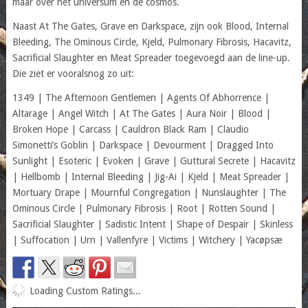
maar over het universum en de cosmos.
Naast At The Gates, Grave en Darkspace, zijn ook Blood, Internal
Bleeding, The Ominous Circle, Kjeld, Pulmonary Fibrosis, Hacavitz,
Sacrificial Slaughter en Meat Spreader toegevoegd aan de line-up.
Die ziet er vooralsnog zo uit:
1349 | The Afternoon Gentlemen | Agents Of Abhorrence |
Altarage | Angel Witch | At The Gates | Aura Noir | Blood |
Broken Hope | Carcass | Cauldron Black Ram | Claudio
Simonetti’s Goblin | Darkspace | Devourment | Dragged Into
Sunlight | Esoteric | Evoken | Grave | Guttural Secrete | Hacavitz
| Hellbomb | Internal Bleeding | Jig-Ai | Kjeld | Meat Spreader |
Mortuary Drape | Mournful Congregation | Nunslaughter | The
Ominous Circle | Pulmonary Fibrosis | Root | Rotten Sound |
Sacrificial Slaughter | Sadistic Intent | Shape of Despair | Skinless
| Suffocation | Urn | Vallenfyre | Victims | Witchery | Yacøpsæ
Loading Custom Ratings...