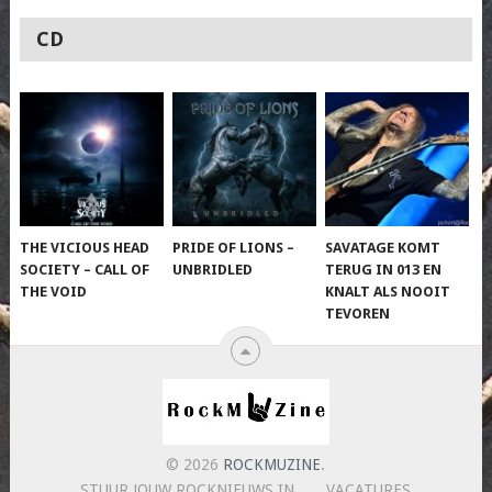
CD
THE VICIOUS HEAD
PRIDE OF LIONS –
SAVATAGE KOMT
SOCIETY – CALL OF
UNBRIDLED
TERUG IN 013 EN
THE VOID
KNALT ALS NOOIT
TEVOREN
© 2026
ROCKMUZINE
.
STUUR JOUW ROCKNIEUWS IN
VACATURES