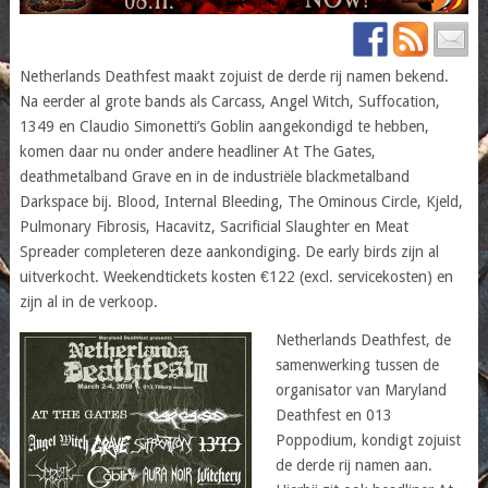
Netherlands Deathfest maakt zojuist de derde rij namen bekend.
Na eerder al grote bands als Carcass, Angel Witch, Suffocation,
1349 en Claudio Simonetti’s Goblin aangekondigd te hebben,
komen daar nu onder andere headliner At The Gates,
deathmetalband Grave en in de industriële blackmetalband
Darkspace bij. Blood, Internal Bleeding, The Ominous Circle, Kjeld,
Pulmonary Fibrosis, Hacavitz, Sacrificial Slaughter en Meat
Spreader completeren deze aankondiging. De early birds zijn al
uitverkocht. Weekendtickets kosten €122 (excl. servicekosten) en
zijn al in de verkoop.
Netherlands Deathfest, de
samenwerking tussen de
organisator van Maryland
Deathfest en 013
Poppodium, kondigt zojuist
de derde rij namen aan.