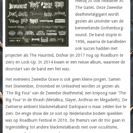
Hierbij zit ook headliner At
The Gates. Deze Zweedse
deathmetalgigant wordt
gezien als uitvinder van de
kenmerkende Gothenburg-
sound. De band stopte in
1996, waarna de bandleden
ook succes hadden met
projecten als The Haunted, Disfear (in 2017 nog op Roadburn te
zien) en Lock-Up. In 2014 kwam er een nieuw album, waarmee de
doorstart van de band een feit was.
Het eveneens Zweedse Grave is ook geen kleine jongen. Samen
met Dismember, Entombed en Unleashed worden ze gezien als
‘The Big Four’ van de Zweedse deathmetal; een knipoog naar ‘The
Big Four’ in de thrash (Metallica, Slayer, Anthrax en Megadeth). De
Zwitserse ambient blackmetalband Darkspace is maar zelden live te
zien. De enige show die ze ooit op Nederlandse bodem speelden
was op Roadburn Festival in 2010. De thema’s van dit trio gaan in
tegenstelling tot andere blackmetalbands niet over occultisme,