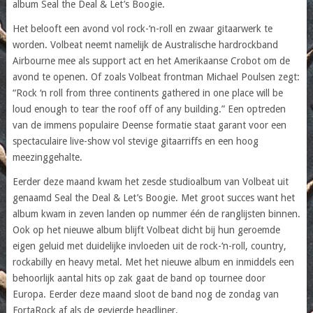
album Seal the Deal & Let’s Boogie.
Het belooft een avond vol rock-‘n-roll en zwaar gitaarwerk te
worden. Volbeat neemt namelijk de Australische hardrockband
Airbourne mee als support act en het Amerikaanse Crobot om de
avond te openen. Of zoals Volbeat frontman Michael Poulsen zegt:
“Rock ‘n roll from three continents gathered in one place will be
loud enough to tear the roof off of any building.” Een optreden
van de immens populaire Deense formatie staat garant voor een
spectaculaire live-show vol stevige gitaarriffs en een hoog
meezinggehalte.
Eerder deze maand kwam het zesde studioalbum van Volbeat uit
genaamd Seal the Deal & Let’s Boogie. Met groot succes want het
album kwam in zeven landen op nummer één de ranglijsten binnen.
Ook op het nieuwe album blijft Volbeat dicht bij hun geroemde
eigen geluid met duidelijke invloeden uit de rock-‘n-roll, country,
rockabilly en heavy metal. Met het nieuwe album en inmiddels een
behoorlijk aantal hits op zak gaat de band op tournee door
Europa. Eerder deze maand sloot de band nog de zondag van
FortaRock af als de gevierde headliner.