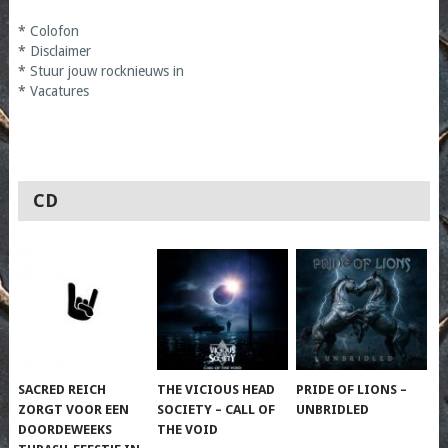
*
Colofon
*
Disclaimer
*
Stuur jouw rocknieuws in
*
Vacatures
CD
SACRED REICH
THE VICIOUS HEAD
PRIDE OF LIONS –
ZORGT VOOR EEN
SOCIETY – CALL OF
UNBRIDLED
DOORDEWEEKS
THE VOID