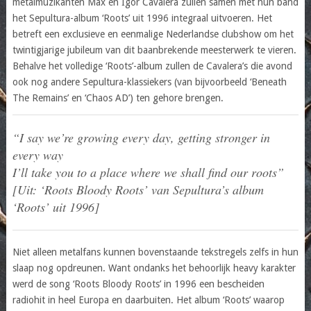
metalmuzikanten Max en Igor Cavalera zullen samen met hun band
het Sepultura-album ‘Roots’ uit 1996 integraal uitvoeren. Het
betreft een exclusieve en eenmalige Nederlandse clubshow om het
twintigjarige jubileum van dit baanbrekende meesterwerk te vieren.
Behalve het volledige ‘Roots’-album zullen de Cavalera’s die avond
ook nog andere Sepultura-klassiekers (van bijvoorbeeld ‘Beneath
The Remains’ en ‘Chaos AD’) ten gehore brengen.
“I say we’re growing every day, getting stronger in
every way
I’ll take you to a place where we shall find our roots”
[Uit: ‘Roots Bloody Roots’ van Sepultura’s album
‘Roots’ uit 1996]
Niet alleen metalfans kunnen bovenstaande tekstregels zelfs in hun
slaap nog opdreunen. Want ondanks het behoorlijk heavy karakter
werd de song ‘Roots Bloody Roots’ in 1996 een bescheiden
radiohit in heel Europa en daarbuiten. Het album ‘Roots’ waarop