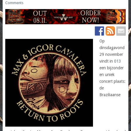
Comments
Op
dinsdagavond
29 november
vindt in
013
een bijzonder
en uniek
concert plaats:
de
Braziliaanse