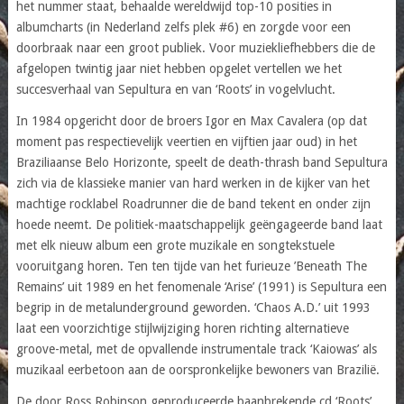
het nummer staat, behaalde wereldwijd top-10 posities in
albumcharts (in Nederland zelfs plek #6) en zorgde voor een
doorbraak naar een groot publiek. Voor muziekliefhebbers die de
afgelopen twintig jaar niet hebben opgelet vertellen we het
succesverhaal van Sepultura en van ‘Roots’ in vogelvlucht.
In 1984 opgericht door de broers Igor en Max Cavalera (op dat
moment pas respectievelijk veertien en vijftien jaar oud) in het
Braziliaanse Belo Horizonte, speelt de death-thrash band Sepultura
zich via de klassieke manier van hard werken in de kijker van het
machtige rocklabel Roadrunner die de band tekent en onder zijn
hoede neemt. De politiek-maatschappelijk geëngageerde band laat
met elk nieuw album een grote muzikale en songtekstuele
vooruitgang horen. Ten ten tijde van het furieuze ’Beneath The
Remains’ uit 1989 en het fenomenale ‘Arise’ (1991) is Sepultura een
begrip in de metalunderground geworden. ‘Chaos A.D.’ uit 1993
laat een voorzichtige stijlwijziging horen richting alternatieve
groove-metal, met de opvallende instrumentale track ‘Kaiowas’ als
muzikaal eerbetoon aan de oorspronkelijke bewoners van Brazilië.
De door Ross Robinson geproduceerde baanbrekende cd ‘Roots’