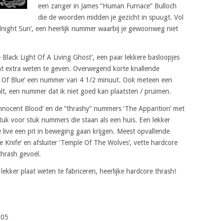
een zanger in James “Human Furnace” Bulloch
die de woorden midden je gezicht in spuugt. Vol
ight Sun’, een heerlijk nummer waarbij je gewoonweg niet
lack Light Of A Living Ghost’, een paar lekkere basloopjes
t extra weten te geven. Overwegend korte knallende
 Of Blue’ een nummer van 4 1/2 minuut. Ook meteen een
t, een nummer dat ik niet goed kan plaatsten / pruimen.
nocent Blood’ en de “thrashy” nummers ‘The Apparition’ met
 Stuk voor stuk nummers die staan als een huis. Een lekker
 live een pit in beweging gaan krijgen. Meest opvallende
Knife’ en afsluiter ‘Temple Of The Wolves’, vette hardcore
thrash gevoel.
ekker plaat weten te fabriceren, heerlijke hardcore thrash!
:05