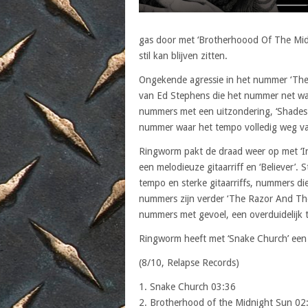
gas door met ‘Brotherhoood Of The Midn
stil kan blijven zitten.
Ongekende agressie in het nummer ‘The B
van Ed Stephens die het nummer net wa
nummers met een uitzondering, ‘Shades
nummer waar het tempo volledig weg val
Ringworm pakt de draad weer op met ‘In
een melodieuze gitaarriff en ‘Believer’.
tempo en sterke gitaarriffs, nummers die
nummers zijn verder ‘The Razor And The 
nummers met gevoel, een overduidelijk 
Ringworm heeft met ‘Snake Church’ een l
(8/10, Relapse Records)
1. Snake Church 03:36
2. Brotherhood of the Midnight Sun 02