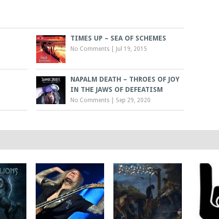
I
TIMES UP – SEA OF SCHEMES
No Comments
|
Jul 19, 2015
NAPALM DEATH – THROES OF JOY
IN THE JAWS OF DEFEATISM
No Comments
|
Sep 29, 2020