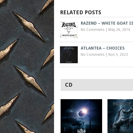
RELATED POSTS
RAZEND – WHITE GOAT I
No Comments
|
May 26, 2016
ATLANTEA – CHOICES
No Comments
|
Nov 5, 2023
CD