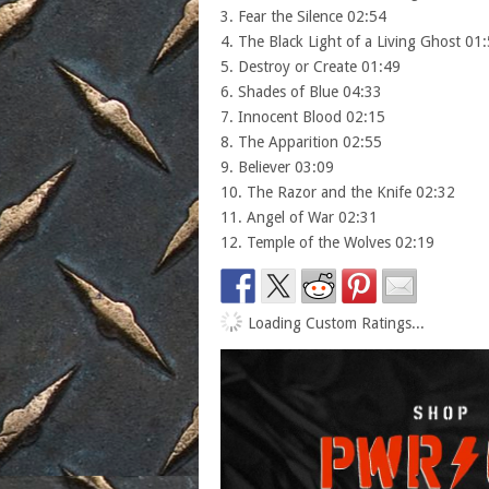
3. Fear the Silence 02:54
4. The Black Light of a Living Ghost 01
5. Destroy or Create 01:49
6. Shades of Blue 04:33
7. Innocent Blood 02:15
8. The Apparition 02:55
9. Believer 03:09
10. The Razor and the Knife 02:32
11. Angel of War 02:31
12. Temple of the Wolves 02:19
Loading Custom Ratings...