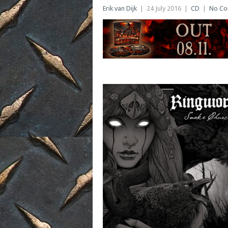
Erik van Dijk
|
24 July 2016
|
CD
|
No C