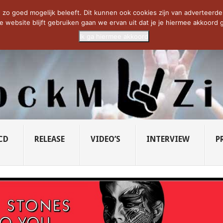
CIETY...
PRIDE OF LIONS – U...
SAVATAGE KOMT TERUG IN 0...
C
zo goed mogelijk beleeft. Dit kunnen ook cookies zijn van adverteerders 
e website blijft gebruiken gaan we ervan uit dat je je hiermee akkoord g
Ik ga hiermee akkoord
CD
RELEASE
VIDEO’S
INTERVIEW
P