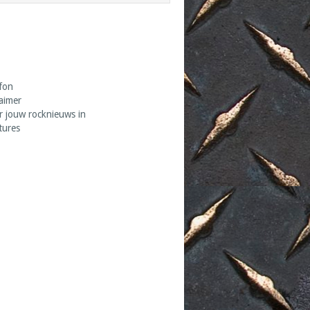
fon
laimer
r jouw rocknieuws in
tures