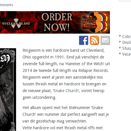
omments
*
Colo
*
Disc
*
Stuu
Ringworm is een hardcore band uit Cleveland,
*
Vaca
Ohio opgericht in 1991. Eind juli verschijnt de
zevende full-length, na ‘Hammer of the Witch’ uit
2014 de tweede full-length via Relapse Records.
Ringworm weet al jaren een aanstekelijke mix
tussen thrash metal en hardcore te brengen en
de nieuwe plaat, ‘
Snake Church
‘, vormt hierop
geen uitzondering.
Het album opent met het titelnummer ‘Snake
Church’ een nummer dat perfect aangeeft wat je
van dit gezelschap mag verwachten.
Vette hardcore vol met thrash metal riffs met