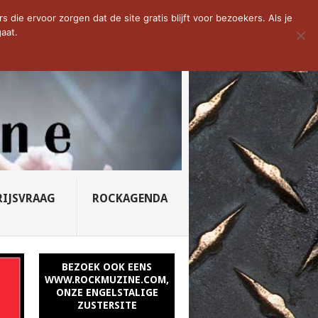
D VAN DE WEEK: SLEEPING...
die ervoor zorgen dat de site gratis blijft voor bezoekers. Als je
aat.
RIJSVRAAG
ROCKAGENDA
BEZOEK OOK EENS
WWW.ROCKMUZINE.COM,
ONZE ENGELSTALIGE
ZUSTERSITE