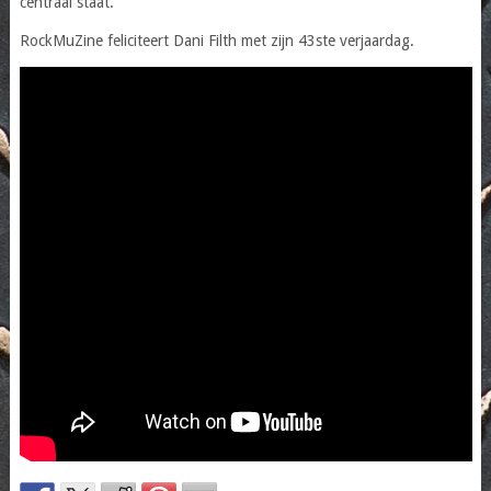
centraal staat.
RockMuZine feliciteert Dani Filth met zijn 43ste verjaardag.