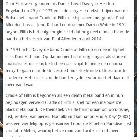
Dani Filth werd geboren als Daniel Lloyd Davey in Hertford,
Engeland op 25 juli 1973 en is de zanger en tekstschrijver van de
Britse metal band Cradle of Filth, die hij samen met gitarist Paul
Allender, bassist John Richard en drummer Darren White in 1991
begon. Filth is het enige originele lid dat nog deel uitmaakt van de
band na het vertrek van Paul Allender in april 2014.
In 1991 richt Davey de band Cradle of Filth op en neemt hij het
alias Dani Filth aan. Op dat moment is hij nog stagiair als student
journalistiek maar hij besluit een jaar vrijaf te nemen en daarna
terug te gaan naar de Universiteit om letterkunde of literatuur te
studeren. Het succes van de band zorgde ervoor dat het daar niet
meer van kwam.
Cradle of Filth is begonnen als een death metal band en in hun
begindagen verwerd Cradle of Filth al snel tot een melodieuze
black metal band. De thematiek van de band draait om occultisme,
lust, erotiek, vampieren. Hun album ‘Damnation And A Day’ (2003)
was een vierdelig opus geïnspireerd door de Bijbel en Paradise Lost
van John Milton, waarbij het verraad van Lucifer min of meer