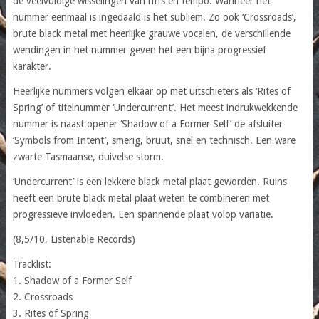
de veelvuldige wisselingen van riffs en tempo. Wanneer het
nummer eenmaal is ingedaald is het subliem. Zo ook ‘Crossroads’,
brute black metal met heerlijke grauwe vocalen, de verschillende
wendingen in het nummer geven het een bijna progressief
karakter.
Heerlijke nummers volgen elkaar op met uitschieters als ‘Rites of
Spring’ of titelnummer ‘Undercurrent’. Het meest indrukwekkende
nummer is naast opener ‘Shadow of a Former Self’ de afsluiter
‘Symbols from Intent’, smerig, bruut, snel en technisch. Een ware
zwarte Tasmaanse, duivelse storm.
‘Undercurrent’ is een lekkere black metal plaat geworden. Ruins
heeft een brute black metal plaat weten te combineren met
progressieve invloeden. Een spannende plaat volop variatie.
(8,5/10, Listenable Records)
Tracklist:
1. Shadow of a Former Self
2. Crossroads
3. Rites of Spring