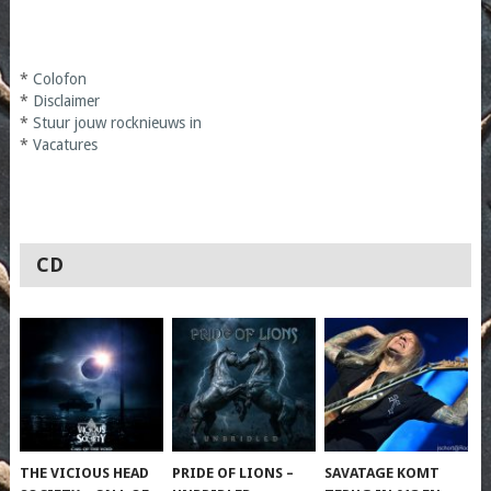
*
Colofon
*
Disclaimer
*
Stuur jouw rocknieuws in
*
Vacatures
CD
THE VICIOUS HEAD
PRIDE OF LIONS –
SAVATAGE KOMT