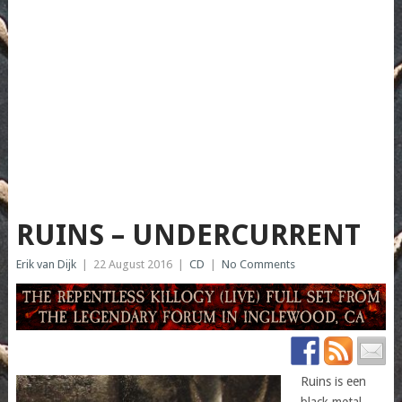
RUINS – UNDERCURRENT
Erik van Dijk
|
22 August 2016
|
CD
|
No Comments
Ruins is een
black metal