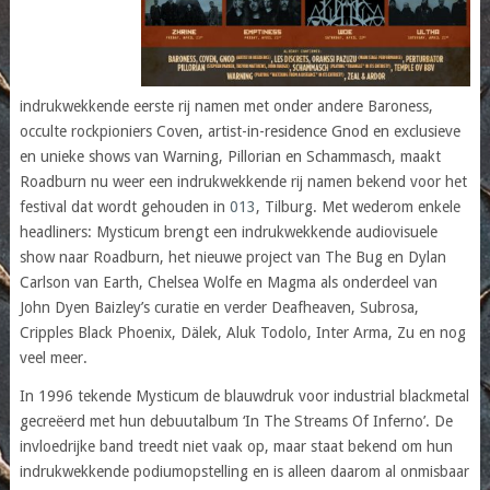
indrukwekkende eerste rij namen met onder andere Baroness,
occulte rockpioniers Coven, artist-in-residence Gnod en exclusieve
en unieke shows van Warning, Pillorian en Schammasch, maakt
Roadburn nu weer een indrukwekkende rij namen bekend voor het
festival dat wordt gehouden in
013
, Tilburg. Met wederom enkele
headliners: Mysticum brengt een indrukwekkende audiovisuele
show naar Roadburn, het nieuwe project van The Bug en Dylan
Carlson van Earth, Chelsea Wolfe en Magma als onderdeel van
John Dyen Baizley’s curatie en verder Deafheaven, Subrosa,
Cripples Black Phoenix, Dälek, Aluk Todolo, Inter Arma, Zu en nog
veel meer.
In 1996 tekende Mysticum de blauwdruk voor industrial blackmetal
gecreëerd met hun debuutalbum ‘In The Streams Of Inferno’. De
invloedrijke band treedt niet vaak op, maar staat bekend om hun
indrukwekkende podiumopstelling en is alleen daarom al onmisbaar