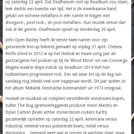
op zaterdag 22 april. Dat Deafheaven ooit op Roadburn zou staan,
leek slechts een kwestie van tijd. Het is de Amerikaanse band
gelukt om extreme metalfans in één ruimte te krijgen met
shoegaze-, post-rock-, en post-metalfans. Hun muziek omvat dan
ook al die genres. Deafheaven speelt op donderdag 20 april.
John Dyen Baizley heeft de eerste twee namen voor zijn
gecureerde line-up bekend gemaakt op vrijdag 21 april. Chelsea
Wolfe stond in 2012 al op het festival en kwam vorig jaar als
gastzangeres het podium op bij de ‘Blood Moon’ set van Converge.
Magma maakte diepe indruk op Roadburn 2014 met hun
rudimentaire progressieve rock. Een set waar tot op de dag van
vandaag nog steeds veel over nagepraat wordt. Dit jaar spelen ze
het album ‘Mekanïk Destruktïw Kommandöh’ uit 1973 integraal.
Hoewel ze muzikaal uit compleet verschillende universums kopen,
zullen The Bug (grensverleggende producer Kevin Martin) en
Dylan Carlson (brein achter stoner/doom-rockers Earth)
gezamenlijk optreden op zaterdag 22 april. Americana versus
industrial, minimal versus pulserende beats, metal versus
electronica… niemand weet wat er precies te wachten staat, maar