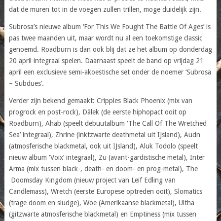
dat de muren tot in de voegen zullen trillen, moge duidelijk zijn.
Subrosa’s nieuwe album ‘For This We Fought The Battle Of Ages’ is
pas twee maanden uit, maar wordt nu al een toekomstige classic
genoemd. Roadburn is dan ook blij dat ze het album op donderdag
20 april integraal spelen. Daarnaast speelt de band op vrijdag 21
april een exclusieve semi-akoestische set onder de noemer ‘Subrosa
– Subdues’.
Verder zijn bekend gemaakt: Cripples Black Phoenix (mix van
progrock en post-rock), Dälek (de eerste hiphopact ooit op
Roadburn), Ahab (speelt debuutalbum ‘The Call Of The Wretched
Sea’ integraal), Zhrine (inktzwarte deathmetal uit IJsland), Audn
(atmosferische blackmetal, ook uit IJsland), Aluk Todolo (speelt
nieuw album ‘Voix’ integraal), Zu (avant-gardistische metal), Inter
Arma (mix tussen black-, death- en doom- en prog-metal), The
Doomsday Kingdom (nieuw project van Leif Edling van
Candlemass), Wretch (eerste Europese optreden ooit), Slomatics
(trage doom en sludge), Woe (Amerikaanse blackmetal), Ultha
(gitzwarte atmosferische blackmetal) en Emptiness (mix tussen