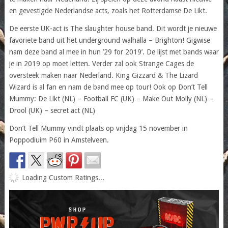
en gevestigde Nederlandse acts, zoals het Rotterdamse De Likt.
De eerste UK-act is The slaughter house band. Dit wordt je nieuwe
favoriete band uit het underground walhalla – Brighton! Gigwise
nam deze band al mee in hun ’29 for 2019’. De lijst met bands waar
je in 2019 op moet letten. Verder zal ook Strange Cages de
oversteek maken naar Nederland. King Gizzard & The Lizard
Wizard is al fan en nam de band mee op tour! Ook op Don’t Tell
Mummy: De Likt (NL) – Football FC (UK) – Make Out Molly (NL) –
Drool (UK) – secret act (NL)
Don’t Tell Mummy vindt plaats op vrijdag 15 november in
Poppodiuim P60 in Amstelveen.
Loading Custom Ratings...