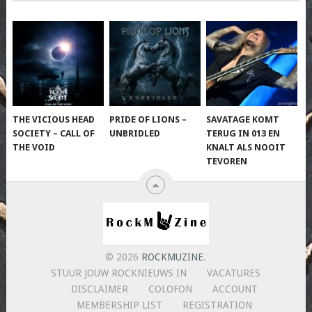
THE VICIOUS HEAD
PRIDE OF LIONS –
SAVATAGE KOMT
SOCIETY – CALL OF
UNBRIDLED
TERUG IN 013 EN
THE VOID
KNALT ALS NOOIT
TEVOREN
© 2026
ROCKMUZINE
.
STUUR JOUW ROCKNIEUWS IN
VACATURES
DISCLAIMER
COLOFON
ACCOUNT
MEMBERSHIP LIST
REGISTRATION