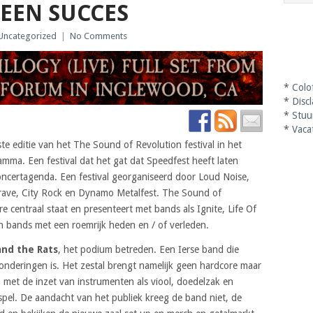
 EEN SUCCES
Uncategorized
|
No Comments
*
Colo
*
Disc
*
Stuu
*
Vaca
 editie van het The Sound of Revolution festival in het
ma. Een festival dat het gat dat Speedfest heeft laten
concertagenda. Een festival georganiseerd door Loud Noise,
 Grave, City Rock en Dynamo Metalfest. The Sound of
re centraal staat en presenteert met bands als Ignite, Life Of
 bands met een roemrijk heden en / of verleden.
and the Rats
, het podium betreden. Een Ierse band die
onderingen is. Het zestal brengt namelijk geen hardcore maar
met de inzet van instrumenten als viool, doedelzak en
spel. De aandacht van het publiek kreeg de band niet, de