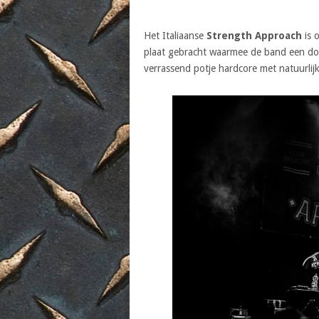
Het Italiaanse
Strength Approach
is 
plaat gebracht waarmee de band een doo
verrassend potje hardcore met natuurli