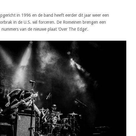
opgericht in 1996 en de band heeft eerder dit jaar weer een
rbrak in de U.S. wil forceren. De Romeinen brengen een
jk nummers van de nieuwe plaat ‘Over The Edge’.