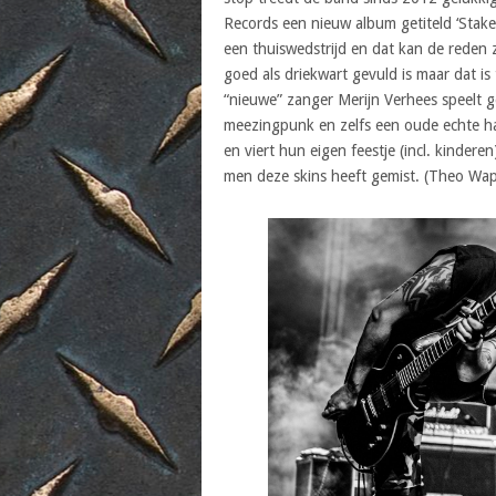
Records een nieuw album getiteld ‘Stake
een thuiswedstrijd en dat kan de reden z
goed als driekwart gevuld is maar dat is
“nieuwe” zanger Merijn Verhees speelt g
meezingpunk en zelfs een oude echte har
en viert hun eigen feestje (incl. kindere
men deze skins heeft gemist. (Theo Wa