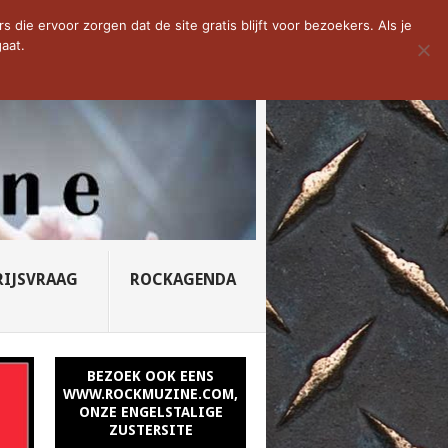
D VAN DE WEEK: SLEEPING...
die ervoor zorgen dat de site gratis blijft voor bezoekers. Als je
aat.
RIJSVRAAG
ROCKAGENDA
BEZOEK OOK EENS
WWW.ROCKMUZINE.COM,
ONZE ENGELSTALIGE
ZUSTERSITE