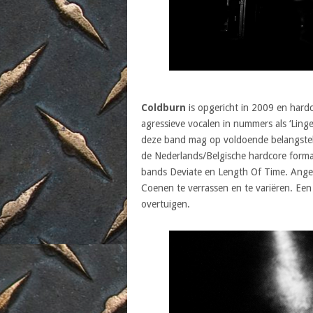
Coldburn
is opgericht in 2009 en hardc
agressieve vocalen in nummers als ‘Ling
deze band mag op voldoende belangstell
de Nederlands/Belgische hardcore form
bands Deviate en Length Of Time. Angel
Coenen te verrassen en te variëren. E
overtuigen.