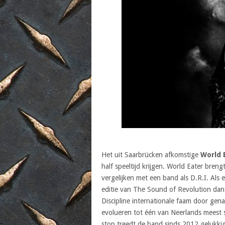
Het uit Saarbrücken afkomstige
World 
half speeltijd krijgen. World Eater breng
vergelijken met een band als D.R.I. Als
editie van The Sound of Revolution dan
Discipline internationale faam door gen
evolueren tot één van Neerlands meest
stop treedt de band sinds 2012 gelukkig 