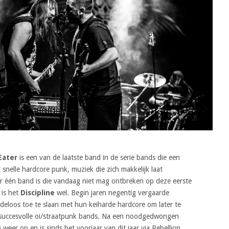
Eater
is een van de laatste band in de serie bands die een
t snelle hardcore punk, muziek die zich makkelijk laat
 er één band is die vandaag niet mag ontbreken op deze eerste
 is het
Discipline
wel. Begin jaren negentig vergaarde
adeloos toe te slaan met hun keiharde hardcore om later te
 succesvolle oi/straatpunk bands. Na een noodgedwongen
weer op en is sinds het voorjaar van dit jaar via Rebellion