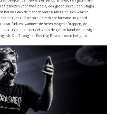
 en bekijken de nieuwe zaal set up en merch en getalmarkt
editie gekozen voor twee podia, een groot (Revolution Stage)
) en het was aan de mannen van
18 Miles
op zich waar te
 een nog jonge hardcore / metalcore formatie uit Noord-
al staat flink vol wanneer de heren mogen aftrappen, de
n overtuigend en energiek zoals de gehele band een stevig
ongs als ‘Die Strong’ en ‘Pushing Forward’ doen het goed.