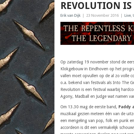
REVOLUTION IS
Erik van Dijk
|
23 November 2016
|
Live
,
Op zaterdag 19 november stond de eerste
Klokgebouw in Eindhoven op het program
vallen moet opvullen op de al zo volle 
o.a. bekend van festivals als Into The
Revolution is een festival waarbij hardco
Agony, Madball en Judge wat namen van
Om 13.30 mag de eerste band,
Paddy 
muzikaal gezien meteen één van de uitz
een mengeling van pop, folk en punk en 
accordeon is dit een vermakelijk schouw