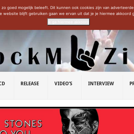
CIETY...
PRIDE OF LIONS – U...
SAVATAGE KOMT TERUG IN 0...
C
zo goed mogelijk beleeft. Dit kunnen ook cookies zijn van adverteerders 
e website blijft gebruiken gaan we ervan uit dat je je hiermee akkoord g
Ik ga hiermee akkoord
CD
RELEASE
VIDEO’S
INTERVIEW
P