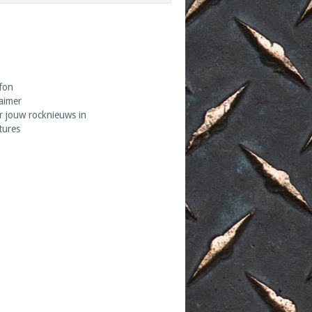
fon
laimer
r jouw rocknieuws in
tures