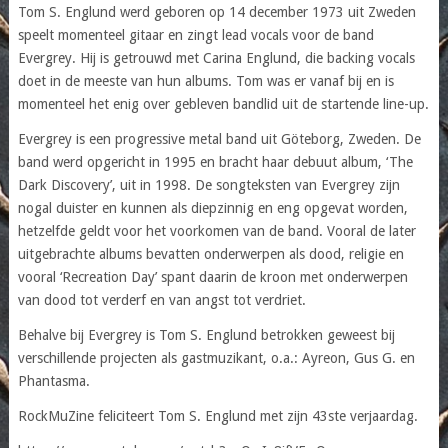
Tom S. Englund werd geboren op 14 december 1973 uit Zweden
speelt momenteel gitaar en zingt lead vocals voor de band
Evergrey. Hij is getrouwd met Carina Englund, die backing vocals
doet in de meeste van hun albums. Tom was er vanaf bij en is
momenteel het enig over gebleven bandlid uit de startende line-up.
Evergrey is een progressive metal band uit Göteborg, Zweden. De
band werd opgericht in 1995 en bracht haar debuut album, ‘The
Dark Discovery’, uit in 1998. De songteksten van Evergrey zijn
nogal duister en kunnen als diepzinnig en eng opgevat worden,
hetzelfde geldt voor het voorkomen van de band. Vooral de later
uitgebrachte albums bevatten onderwerpen als dood, religie en
vooral ‘Recreation Day’ spant daarin de kroon met onderwerpen
van dood tot verderf en van angst tot verdriet.
Behalve bij Evergrey is Tom S. Englund betrokken geweest bij
verschillende projecten als gastmuzikant, o.a.: Ayreon, Gus G. en
Phantasma.
RockMuZine feliciteert Tom S. Englund met zijn 43ste verjaardag.