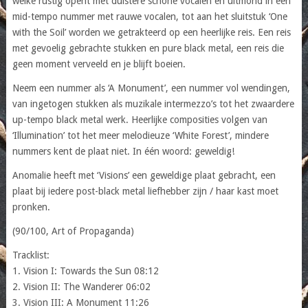
welke rustig opent met duistere schone vocalen en uitmond in een
mid-tempo nummer met rauwe vocalen, tot aan het sluitstuk ‘One
with the Soil’ worden we getrakteerd op een heerlijke reis. Een reis
met gevoelig gebrachte stukken en pure black metal, een reis die
geen moment verveeld en je blijft boeien.
Neem een nummer als ‘A Monument’, een nummer vol wendingen,
van ingetogen stukken als muzikale intermezzo’s tot het zwaardere
up-tempo black metal werk. Heerlijke composities volgen van
‘Illumination’ tot het meer melodieuze ‘White Forest’, mindere
nummers kent de plaat niet. In één woord: geweldig!
Anomalie heeft met ‘Visions’ een geweldige plaat gebracht, een
plaat bij iedere post-black metal liefhebber zijn / haar kast moet
pronken.
(90/100, Art of Propaganda)
Tracklist:
1. Vision I: Towards the Sun 08:12
2. Vision II: The Wanderer 06:02
3. Vision III: A Monument 11:26