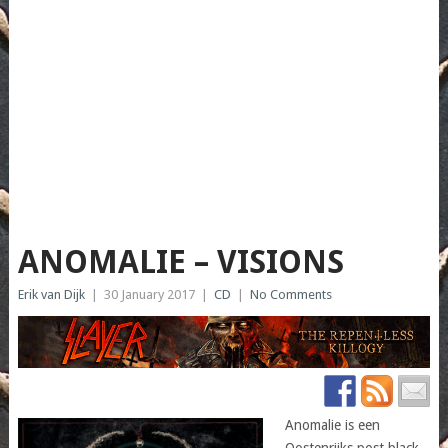
ANOMALIE – VISIONS
Erik van Dijk
|
30 January 2017
|
CD
|
No Comments
Anomalie is een
Oostenrijks post black