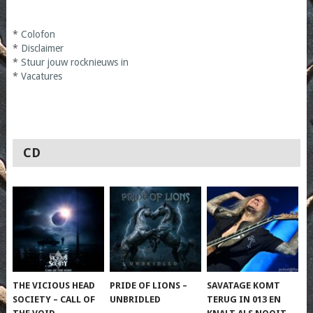
*
Colofon
*
Disclaimer
*
Stuur jouw rocknieuws in
*
Vacatures
CD
THE VICIOUS HEAD
PRIDE OF LIONS –
SAVATAGE KOMT
SOCIETY – CALL OF
UNBRIDLED
TERUG IN 013 EN