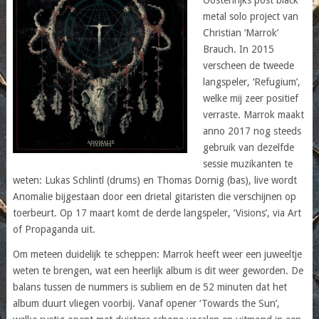
metal solo project van
Christian ‘Marrok’
Brauch. In 2015
verscheen de tweede
langspeler, ‘Refugium’,
welke mij zeer positief
verraste. Marrok maakt
anno 2017 nog steeds
gebruik van dezelfde
sessie muzikanten te
weten: Lukas Schlintl (drums) en Thomas Dornig (bas), live wordt
Anomalie bijgestaan door een drietal gitaristen die verschijnen op
toerbeurt. Op 17 maart komt de derde langspeler, ‘Visions’, via Art
of Propaganda uit.
Om meteen duidelijk te scheppen: Marrok heeft weer een juweeltje
weten te brengen, wat een heerlijk album is dit weer geworden. De
balans tussen de nummers is subliem en de 52 minuten dat het
album duurt vliegen voorbij. Vanaf opener ‘Towards the Sun’,