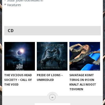
*
Stuur jouw rocknieuws in
*
Vacatures
CD
THE VICIOUS HEAD
PRIDE OF LIONS –
SAVATAGE KOMT
SOCIETY – CALL OF
UNBRIDLED
TERUG IN 013 EN
THE VOID
KNALT ALS NOOIT
TEVOREN