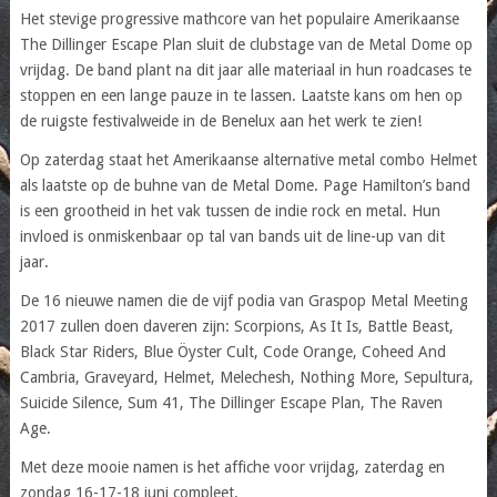
Het stevige progressive mathcore van het populaire Amerikaanse
The Dillinger Escape Plan sluit de clubstage van de Metal Dome op
vrijdag. De band plant na dit jaar alle materiaal in hun roadcases te
stoppen en een lange pauze in te lassen. Laatste kans om hen op
de ruigste festivalweide in de Benelux aan het werk te zien!
Op zaterdag staat het Amerikaanse alternative metal combo Helmet
als laatste op de buhne van de Metal Dome. Page Hamilton’s band
is een grootheid in het vak tussen de indie rock en metal. Hun
invloed is onmiskenbaar op tal van bands uit de line-up van dit
jaar.
De 16 nieuwe namen die de vijf podia van Graspop Metal Meeting
2017 zullen doen daveren zijn: Scorpions, As It Is, Battle Beast,
Black Star Riders, Blue Öyster Cult, Code Orange, Coheed And
Cambria, Graveyard, Helmet, Melechesh, Nothing More, Sepultura,
Suicide Silence, Sum 41, The Dillinger Escape Plan, The Raven
Age.
Met deze mooie namen is het affiche voor vrijdag, zaterdag en
zondag 16-17-18 juni compleet.