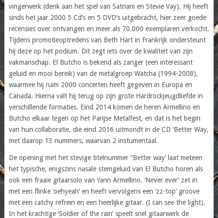
vingerwerk (denk aan het spel van Satriani en Stevie Vay). Hij heeft
sinds het jaar 2000 5 Cd’s en 5 DVD’s uitgebracht, hier zeer goede
recensies over ontvangen en meer als 70.000 exemplaren verkocht.
Tijdens promotieoptredens van Beth Hart in Frankrijk ondersteunt
hij deze op het podium. Dit zegt iets over de kwaliteit van zijn
vakmanschap. El Butcho is bekend als zanger (een interessant
geluid en mooi bereik) van de metalgroep Watcha (1994-2008),
waarmee hij ruim 2000 concerten heeft gegeven in Europa en
Canada. Hierna valt hij terug op zijn grote Hardrockjeugdliefde in
verschillende formaties. Eind 2014 komen de heren Armellino en
Butcho elkaar tegen op het Parijse Metalfest, en dat is het begin
van hun collaboratie, die eind 2016 uitmondt in de CD ‘Better Way,
met daarop 13 nummers, waarvan 2 instumentaal.
De opening met het stevige titelnummer “Better way’ laat meteen
het typische, enigszins nasale stemgeluid van El Butcho horen als
ook een fraaie gitaarsolo van Yann Armellino. ‘Never ever’ zet in
met een flinke ‘oehyeah’ en heeft vervolgens een ‘zz-top’ groove
met een catchy refrein en een heerlijke gitaar. (I can see the light).
In het krachtige ‘Soldier of the rain’ speelt snel gitaarwerk de