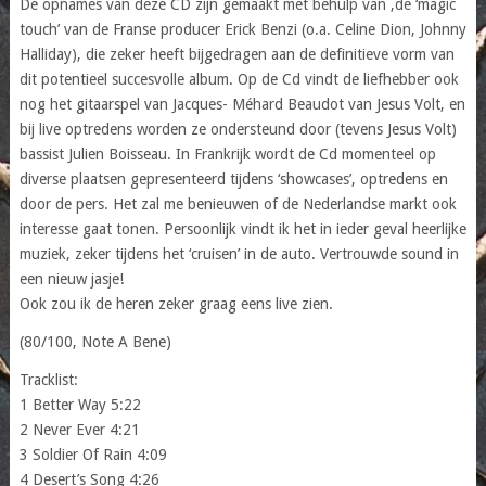
De opnames van deze CD zijn gemaakt met behulp van ,de ‘magic
touch’ van de Franse producer Erick Benzi (o.a. Celine Dion, Johnny
Halliday), die zeker heeft bijgedragen aan de definitieve vorm van
dit potentieel succesvolle album. Op de Cd vindt de liefhebber ook
nog het gitaarspel van Jacques- Méhard Beaudot van Jesus Volt, en
bij live optredens worden ze ondersteund door (tevens Jesus Volt)
bassist Julien Boisseau. In Frankrijk wordt de Cd momenteel op
diverse plaatsen gepresenteerd tijdens ‘showcases’, optredens en
door de pers. Het zal me benieuwen of de Nederlandse markt ook
interesse gaat tonen. Persoonlijk vindt ik het in ieder geval heerlijke
muziek, zeker tijdens het ‘cruisen’ in de auto. Vertrouwde sound in
een nieuw jasje!
Ook zou ik de heren zeker graag eens live zien.
(80/100, Note A Bene)
Tracklist:
1 Better Way 5:22
2 Never Ever 4:21
3 Soldier Of Rain 4:09
4 Desert’s Song 4:26