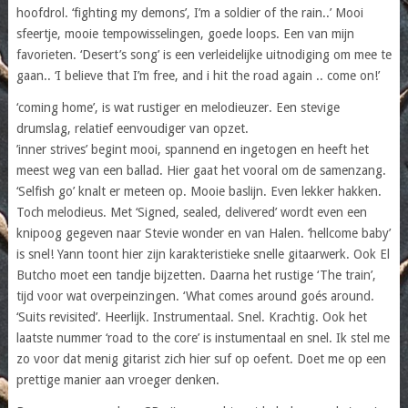
hoofdrol. ‘fighting my demons’, I’m a soldier of the rain..’ Mooi
sfeertje, mooie tempowisselingen, goede loops. Een van mijn
favorieten. ‘Desert’s song’ is een verleidelijke uitnodiging om mee te
gaan.. ‘I believe that I’m free, and i hit the road again .. come on!’
‘coming home’, is wat rustiger en melodieuzer. Een stevige
drumslag, relatief eenvoudiger van opzet.
’inner strives’ begint mooi, spannend en ingetogen en heeft het
meest weg van een ballad. Hier gaat het vooral om de samenzang.
‘Selfish go’ knalt er meteen op. Mooie baslijn. Even lekker hakken.
Toch melodieus. Met ‘Signed, sealed, delivered’ wordt even een
knipoog gegeven naar Stevie wonder en van Halen. ‘hellcome baby’
is snel! Yann toont hier zijn karakteristieke snelle gitaarwerk. Ook El
Butcho moet een tandje bijzetten. Daarna het rustige ‘The train’,
tijd voor wat overpeinzingen. ‘What comes around goés around.
‘Suits revisited’. Heerlijk. Instrumentaal. Snel. Krachtig. Ook het
laatste nummer ‘road to the core’ is instumentaal en snel. Ik stel me
zo voor dat menig gitarist zich hier suf op oefent. Doet me op een
prettige manier aan vroeger denken.