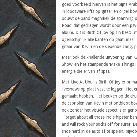
goed voorbeeld hiervan is het bijna Ara
in loodzware riffs op gitaar en orgel b
bouwt de band magnifiek de spanning op
Road’ dat gedragen wordt door een psych
album. Dit is Birth Of Joy op z’n best: I
ogenschijnlijk alle kanten op gaat, maar
gitaar van Kevin en de slepende zang, p
Maar ook de knallende uitvoering van ‘Gr
Show’ en het stampende ‘Make Things 
energie die er van af spat.
Met ‘Live At Ubu’ is Birth Of Joy er pri
liveshows op plaat vast te leggen. Het e
gemaakt hebben. Het beuken op de drums 
de capriolen van Kevin met ontbloot bov
ook zonder het visuele aspect is er gen
“Forget about all those indie hipster ba
and will rock your socks off for sure!”
snoeihard in de auto af te spelen, bijv