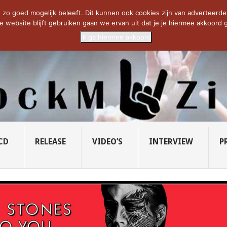
CIETY...
PRIDE OF LIONS – U...
SAVATAGE KOMT TERUG IN 0...
C
zo goed mogelijk beleeft. Dit kunnen ook cookies zijn van adverteerders 
e website blijft gebruiken gaan we ervan uit dat je je hiermee akkoord g
Ik ga hiermee akkoord
CD
RELEASE
VIDEO’S
INTERVIEW
P