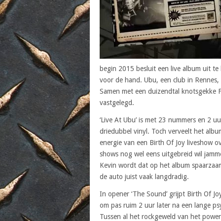
begin 2015 besluit een live album uit t
voor de hand. Ubu, een club in Rennes, F
Samen met een duizendtal knotsgekke Fr
vastgelegd.
‘Live At Ubu’ is met 23 nummers en 2 uu
driedubbel vinyl. Toch verveelt het al
energie van een Birth Of Joy liveshow o
shows nog wel eens uitgebreid wil jamme
Kevin wordt dat op het album spaarzaam 
de auto juist vaak langdradig.
In opener ‘The Sound’ grijpt Birth Of Joy 
om pas ruim 2 uur later na een lange psy
Tussen al het rockgeweld van het power