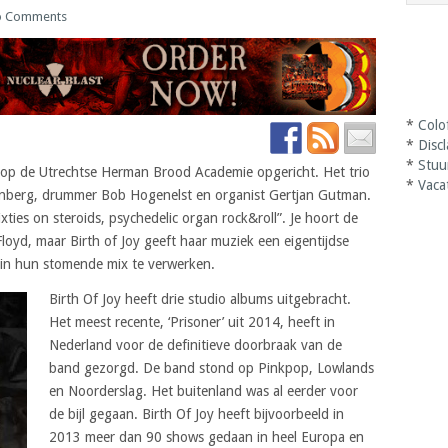
 Comments
*
Colo
*
Disc
*
Stuu
8 op de Utrechtse Herman Brood Academie opgericht. Het trio
*
Vaca
nenberg, drummer Bob Hogenelst en organist Gertjan Gutman.
ties on steroids, psychedelic organ rock&roll”. Je hoort de
oyd, maar Birth of Joy geeft haar muziek een eigentijdse
 in hun stomende mix te verwerken.
Birth Of Joy heeft drie studio albums uitgebracht.
Het meest recente, ‘Prisoner’ uit 2014, heeft in
Nederland voor de definitieve doorbraak van de
band gezorgd. De band stond op Pinkpop, Lowlands
en Noorderslag. Het buitenland was al eerder voor
de bijl gegaan. Birth Of Joy heeft bijvoorbeeld in
2013 meer dan 90 shows gedaan in heel Europa en