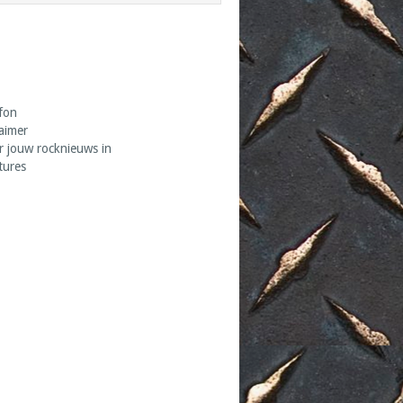
fon
laimer
r jouw rocknieuws in
tures