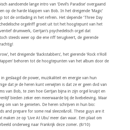
bisch aandoende lange intro van ‘Devil’s Paradise’ overgaand
oven op de harde klappen van Bob. In het dreigende ‘Magic’
 tot de ontlading in het refrein. Het slepende ‘Three Day
edelische orgelriff groeit uit tot het hoogtepunt van het
nventief drumwerk, Gertjan’s psychedelisch orgel dat
 toch steeds weer op die ene riff terugkeert, de gierende
rachtig!
ow’, het dreigende ‘Backstabbers’, het gierende ‘Rock n’Roll
Happen’ behoren tot de hoogtepunten van het album door de
ma in geslaagd de power, muzikaliteit en energie van hun
nige dat je de heren kunt verwijten is dat ze er geen dvd van
van Bob, te zien hoe Gertjan bijna in zijn orgel kruipt en
enlijf bieden zeker een meerwaarde bij de livebeleving. Maar
oeg om van te genieten. De heren schrijven in hun bio:
nds and prepare for some real sleeze&roll. These guys are it
 Dat maken ze op ‘Live At Ubu’ meer dan waar. Een plaat om
oorbeeld onderweg naar Frankrijk deze zomer. (8/10)