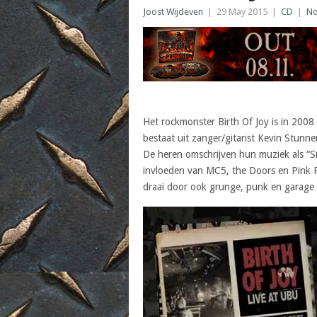
Joost Wijdeven
|
29 May 2015
|
CD
|
No
Het rockmonster Birth Of Joy is in 200
bestaat uit zanger/gitarist Kevin Stun
De heren omschrijven hun muziek als “Six
invloeden van MC5, the Doors en Pink Fl
draai door ook grunge, punk en garage