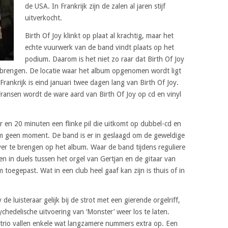
de USA. In Frankrijk zijn de zalen al jaren stijf
uitverkocht.
Birth Of Joy klinkt op plaat al krachtig, maar het
echte vuurwerk van de band vindt plaats op het
podium. Daarom is het niet zo raar dat Birth Of Joy
e brengen. De locatie waar het album opgenomen wordt ligt
rankrijk is eind januari twee dagen lang van Birth Of Joy.
ansen wordt de ware aard van Birth Of Joy op cd en vinyl
r en 20 minuten een flinke pil die uitkomt op dubbel-cd en
bum geen moment. De band is er in geslaagd om de geweldige
ver te brengen op het album. Waar de band tijdens reguliere
n in duels tussen het orgel van Gertjan en de gitaar van
toegepast. Wat in een club heel gaaf kan zijn is thuis of in
de luisteraar gelijk bij de strot met een gierende orgelriff,
chedelische uitvoering van ‘Monster’ weer los te laten.
trio vallen enkele wat langzamere nummers extra op. Een