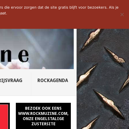
D VAN DE WEEK: SLEEPING...
die ervoor zorgen dat de site gratis blijft voor bezoekers. Als je
aat.
RIJSVRAAG
ROCKAGENDA
BEZOEK OOK EENS
WWW.ROCKMUZINE.COM,
ONZE ENGELSTALIGE
ZUSTERSITE