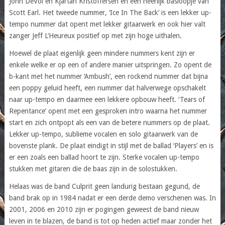
John DeVol en Kjartan Kristoffersen en een heerlijk basloopje van
Scott Earl. Het tweede nummer, ‘Ice In The Back’ is een lekker up-
tempo nummer dat opent met lekker gitaarwerk en ook hier valt
zanger Jeff L’Heureux positief op met zijn hoge uithalen.
Hoewel de plaat eigenlijk geen mindere nummers kent zijn er
enkele welke er op een of andere manier uitspringen. Zo opent de
b-kant met het nummer ‘Ambush’, een rockend nummer dat bijna
een poppy geluid heeft, een nummer dat halverwege opschakelt
naar up-tempo en daarmee een lekkere opbouw heeft. ‘Tears of
Repentance’ opent met een gesproken intro waarna het nummer
start en zich ontpopt als een van de betere nummers op de plaat.
Lekker up-tempo, sublieme vocalen en solo gitaarwerk van de
bovenste plank. De plaat eindigt in stijl met de ballad ‘Players’ en is
er een zoals een ballad hoort te zijn. Sterke vocalen up-tempo
stukken met gitaren die de baas zijn in de solostukken.
Helaas was de band Culprit geen landurig bestaan gegund, de
band brak op in 1984 nadat er een derde demo verschenen was. In
2001, 2006 en 2010 zijn er pogingen geweest de band nieuw
leven in te blazen, de band is tot op heden actief maar zonder het