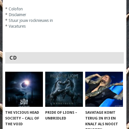
*
Colofon
*
Disclaimer
*
Stuur jouw rocknieuws in
*
Vacatures
CD
THE VICIOUS HEAD
PRIDE OF LIONS –
SAVATAGE KOMT
SOCIETY – CALL OF
UNBRIDLED
TERUG IN 013 EN
THE VOID
KNALT ALS NOOIT