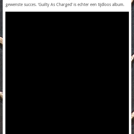
gewenste succes. ‘Guilty As Charged’ is echter een tijdloos album.