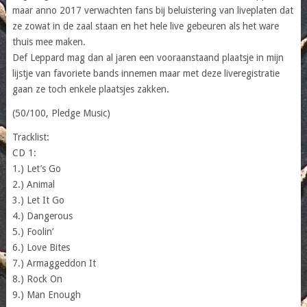
maar anno 2017 verwachten fans bij beluistering van liveplaten dat
ze zowat in de zaal staan en het hele live gebeuren als het ware
thuis mee maken.
Def Leppard mag dan al jaren een vooraanstaand plaatsje in mijn
lijstje van favoriete bands innemen maar met deze liveregistratie
gaan ze toch enkele plaatsjes zakken.
(50/100, Pledge Music)
Tracklist:
CD 1:
1.) Let’s Go
2.) Animal
3.) Let It Go
4.) Dangerous
5.) Foolin’
6.) Love Bites
7.) Armaggeddon It
8.) Rock On
9.) Man Enough