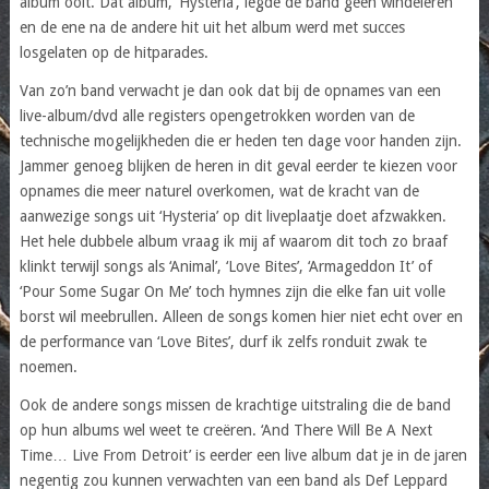
album ooit. Dat album, ‘Hysteria’, legde de band geen windeieren
en de ene na de andere hit uit het album werd met succes
losgelaten op de hitparades.
Van zo’n band verwacht je dan ook dat bij de opnames van een
live-album/dvd alle registers opengetrokken worden van de
technische mogelijkheden die er heden ten dage voor handen zijn.
Jammer genoeg blijken de heren in dit geval eerder te kiezen voor
opnames die meer naturel overkomen, wat de kracht van de
aanwezige songs uit ‘Hysteria’ op dit liveplaatje doet afzwakken.
Het hele dubbele album vraag ik mij af waarom dit toch zo braaf
klinkt terwijl songs als ‘Animal’, ‘Love Bites’, ‘Armageddon It’ of
‘Pour Some Sugar On Me’ toch hymnes zijn die elke fan uit volle
borst wil meebrullen. Alleen de songs komen hier niet echt over en
de performance van ‘Love Bites’, durf ik zelfs ronduit zwak te
noemen.
Ook de andere songs missen de krachtige uitstraling die de band
op hun albums wel weet te creëren. ‘And There Will Be A Next
Time… Live From Detroit’ is eerder een live album dat je in de jaren
negentig zou kunnen verwachten van een band als Def Leppard