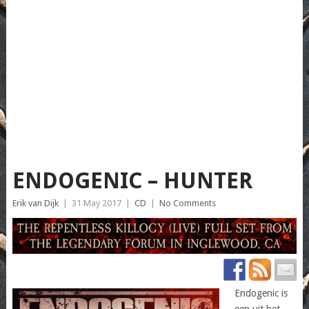
ENDOGENIC – HUNTER
Erik van Dijk
|
31 May 2017
|
CD
|
No Comments
Endogenic is
een uit het