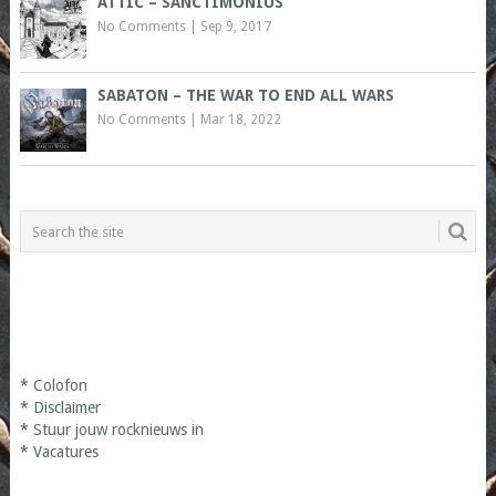
ATTIC – SANCTIMONIUS
No Comments
|
Sep 9, 2017
SABATON – THE WAR TO END ALL WARS
No Comments
|
Mar 18, 2022
*
Colofon
*
Disclaimer
*
Stuur jouw rocknieuws in
*
Vacatures