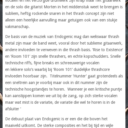
vocalen en het verzorgde drumwerk zijn knap maar het gitaarwerk
en de solo die gitarist Morten in het middenstuk weet te brengen is
subliem, heftig rockende snaren in het thrash concept zijn niet
alleen een heerlijke aanvulling maar getuigen ook van een stukje
vakmanschap.
De basis van de muziek van Endogenic mag dan weliswaar thrash
metal zijn maar de band weet, vooral door het sublieme gitaarwerk,
andere invloeden te verweven in die thrash basis. ‘Rise to Existence’
en ‘Room 101’ zijn snelle thrashers, en echte kopschudders. Snelle
technische riffs, fijne breaks en schreeuwerige vocalen
en lekkere solo’s waarbij bij ‘Room 101’ duidelijke thrashcore
invloeden hoorbaar zijn. Titelnummer ‘Hunter’ gaat grotendeels als
een sneltrein aan je voorbij maar ook in dit nummer zijn de
technische hoogstandjes te horen. Wanneer je een kritische puntje
kan aanstippen komen we uit bij de zang, op zich sterke vocalen
maar wat mist is de variatie, de variatie die wel te horen is in de
afsluiter ‘
De debuut plaat van Endogenic is er een die die boven het
maaiveld uitkomt. De sterke composities en het bij tijd en wijle