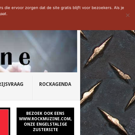
D VAN DE WEEK: SLEEPING...
die ervoor zorgen dat de site gratis blijft voor bezoekers. Als je
aat.
RIJSVRAAG
ROCKAGENDA
BEZOEK OOK EENS
WWW.ROCKMUZINE.COM,
ONZE ENGELSTALIGE
ZUSTERSITE