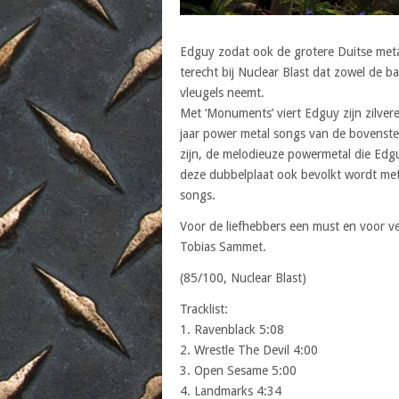
Edguy zodat ook de grotere Duitse metal
terecht bij Nuclear Blast dat zowel de b
vleugels neemt.
Met ‘Monuments’ viert Edguy zijn zilver
jaar power metal songs van de bovenst
zijn, de melodieuze powermetal die Edgu
deze dubbelplaat ook bevolkt wordt met
songs.
Voor de liefhebbers een must en voor v
Tobias Sammet.
(85/100, Nuclear Blast)
Tracklist:
1. Ravenblack 5:08
2. Wrestle The Devil 4:00
3. Open Sesame 5:00
4. Landmarks 4:34