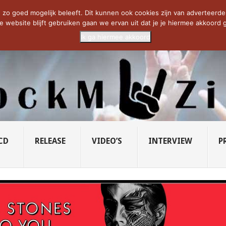
CIETY...
PRIDE OF LIONS – U...
SAVATAGE KOMT TERUG IN 0...
C
zo goed mogelijk beleeft. Dit kunnen ook cookies zijn van adverteerders 
e website blijft gebruiken gaan we ervan uit dat je je hiermee akkoord g
Ik ga hiermee akkoord
CD
RELEASE
VIDEO’S
INTERVIEW
P