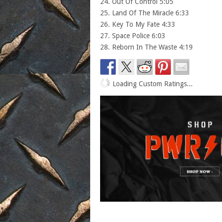
24. Out Of Control 5:05
25. Land Of The Miracle 6:33
26. Key To My Fate 4:33
27. Space Police 6:03
28. Reborn In The Waste 4:19
Loading Custom Ratings...