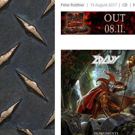
Peter Rotthier
|
13 August 2017
|
CD
|