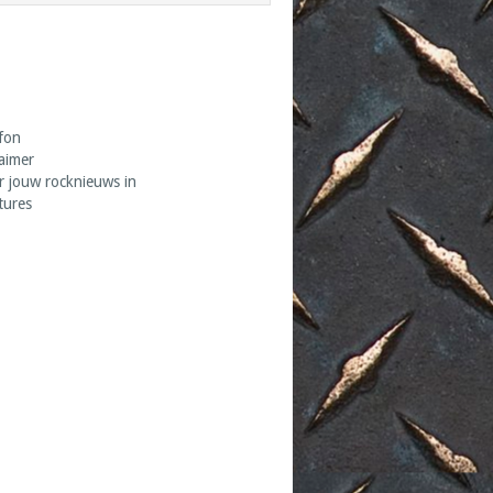
fon
laimer
r jouw rocknieuws in
tures