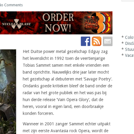
No Comments
*
Colo
*
Disc
*
Stuu
Het Duitse power metal gezelschap Edguy zag
*
Vaca
het levenslicht in 1992 toen de veertienjarige
Tobias Sammet samen met enkele vrienden een
band oprichtte. Nauwelijks drie jaar later mocht
het gezelschap al debuteren met ‘Savage Poetry’.
Ondanks goede kritieken bleef de band onder de
radar van het grote publiek en het was pas bij
hun derde release ‘Vain Opera Glory’, dat de
heren, vooral in eigen land, een doorbraakje
konden forceren.
Wanneer in 2001 zanger Sammet echter uitpakt
met zijn eerste Avantasia rock Opera, wordt de