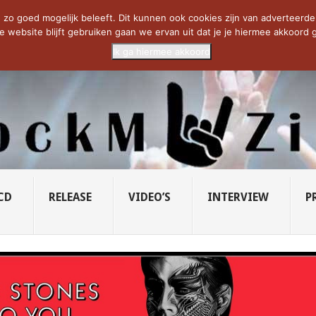
CIETY...
PRIDE OF LIONS – U...
SAVATAGE KOMT TERUG IN 0...
C
zo goed mogelijk beleeft. Dit kunnen ook cookies zijn van adverteerders 
e website blijft gebruiken gaan we ervan uit dat je je hiermee akkoord g
Ik ga hiermee akkoord
CD
RELEASE
VIDEO’S
INTERVIEW
P