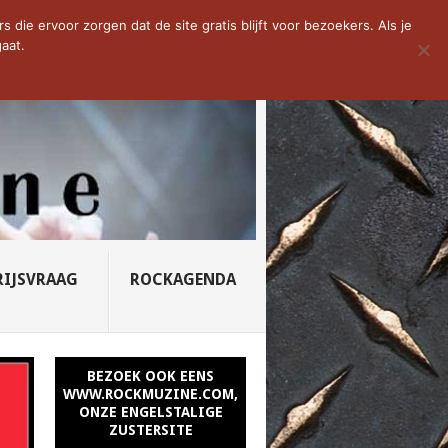
D VAN DE WEEK: SLEEPING...
die ervoor zorgen dat de site gratis blijft voor bezoekers. Als je
aat.
RIJSVRAAG
ROCKAGENDA
BEZOEK OOK EENS
WWW.ROCKMUZINE.COM,
ONZE ENGELSTALIGE
ZUSTERSITE