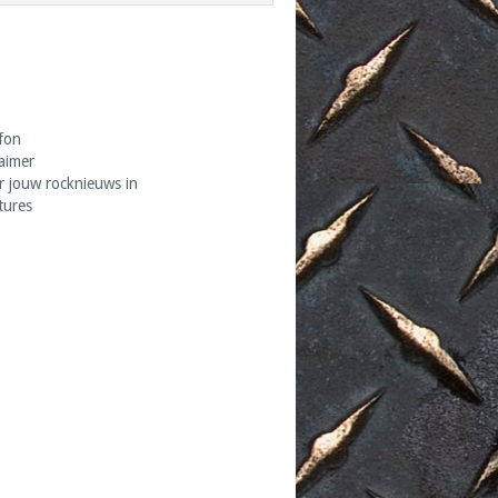
fon
laimer
r jouw rocknieuws in
tures