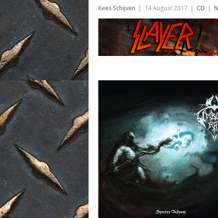
Kees Schijven
|
14 August 2017
|
CD
|
N