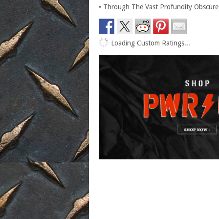
• Through The Vast Profundity Obscure
Loading Custom Ratings...