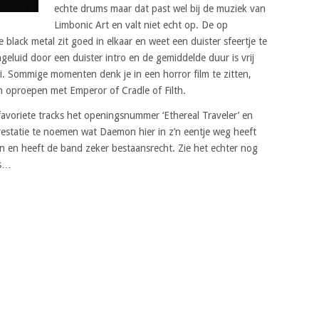
echte drums maar dat past wel bij de muziek van
Limbonic Art en valt niet echt op. De op
lack metal zit goed in elkaar en weet een duister sfeertje te
luid door een duister intro en de gemiddelde duur is vrij
. Sommige momenten denk je in een horror film te zitten,
n oproepen met Emperor of Cradle of Filth.
favoriete tracks het openingsnummer ‘Ethereal Traveler’ en
prestatie te noemen wat Daemon hier in z’n eentje weg heeft
n en heeft de band zeker bestaansrecht. Zie het echter nog
as…