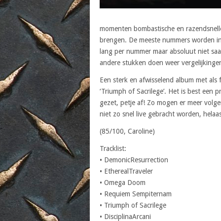
momenten bombastische en razendsnelle b
brengen. De meeste nummers worden inge
lang per nummer maar absoluut niet saai
andere stukken doen weer vergelijkinge
Een sterk en afwisselend album met als 
‘Triumph of Sacrilege’. Het is best een 
gezet, petje af! Zo mogen er meer volge
niet zo snel live gebracht worden, hela
(85/100, Caroline)
Tracklist:
• DemonicResurrection
• EtherealTraveler
• Omega Doom
• Requiem Sempiternam
• Triumph of Sacrilege
• DisciplinaArcani