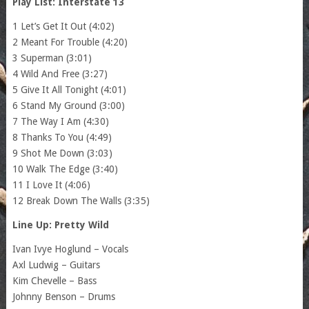
Play List: Interstate 13
1 Let’s Get It Out (4:02)
2 Meant For Trouble (4:20)
3 Superman (3:01)
4 Wild And Free (3:27)
5 Give It All Tonight (4:01)
6 Stand My Ground (3:00)
7 The Way I Am (4:30)
8 Thanks To You (4:49)
9 Shot Me Down (3:03)
10 Walk The Edge (3:40)
11 I Love It (4:06)
12 Break Down The Walls (3:35)
Line Up: Pretty Wild
Ivan Ivye Hoglund – Vocals
Axl Ludwig – Guitars
Kim Chevelle – Bass
Johnny Benson – Drums