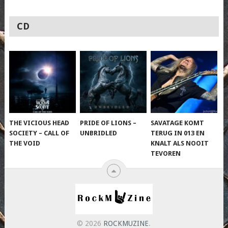
CD
THE VICIOUS HEAD
PRIDE OF LIONS –
SAVATAGE KOMT
SOCIETY – CALL OF
UNBRIDLED
TERUG IN 013 EN
THE VOID
KNALT ALS NOOIT
TEVOREN
© 2026
ROCKMUZINE
.