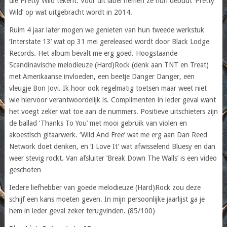
die Pretty Wild tekent. Voor dit label nemen ze hun debuut ‘Pretty
Wild’ op wat uitgebracht wordt in 2014.
Ruim 4 jaar later mogen we genieten van hun tweede werkstuk
‘Interstate 13’ wat op 31 mei gereleased wordt door Black Lodge
Records. Het album bevalt me erg goed. Hoogstaande
Scandinavische melodieuze (Hard)Rock (denk aan TNT en Treat)
met Amerikaanse invloeden, een beetje Danger Danger, een
vleugje Bon Jovi. Ik hoor ook regelmatig toetsen maar weet niet
wie hiervoor verantwoordelijk is. Complimenten in ieder geval want
het voegt zeker wat toe aan de nummers. Positieve uitschieters zijn
de ballad ‘Thanks To You’ met mooi gebruik van violen en
akoestisch gitaarwerk. ‘Wild And Free’ wat me erg aan Dan Reed
Network doet denken, en ‘I Love It’ wat afwisselend Bluesy en dan
weer stevig rockt. Van afsluiter ‘Break Down The Walls’ is een video
geschoten
Iedere liefhebber van goede melodieuze (Hard)Rock zou deze
schijf een kans moeten geven. In mijn persoonlijke jaarlijst ga je
hem in ieder geval zeker terugvinden. (85/100)