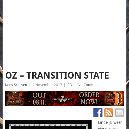
OZ – TRANSITION STATE
Kees Schijven
|
2 November 2017
|
CD
|
No Comments
Eindelijk weer
nieuw werk