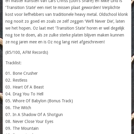
en master kunsten van Lars Chriss (Lion’s Share) en Mike Lind is
‘Transition State’ een niet te missen plaat geworden! Verplichte
kost voor liefhebbers van traditionele heavy metal. Oldschool klonk
nog nooit zo goed en zoals ze zelf zeggen ‘We’ll Never Die’, laten
we het hopen. Oz laat met ‘Transition State’ horen er wel degelijk
nog toe te doen, als ze zulke sterke platen blijven maken kunnen
ze nog jaren mee en is Oz nog lang niet afgeschreven!
(85/100, AFM Records)
Tracklist:
01. Bone Crusher
02. Restless
03. Heart Of A Beast
04. Drag You To Hell
05. Whore Of Babylon (Bonus Track)
06. The Witch
07. In A Shadow Of A Shotgun
08. Never Close Your Eyes
09. The Mountain