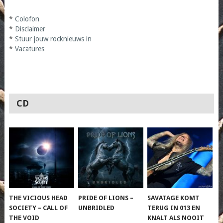
*
Colofon
*
Disclaimer
*
Stuur jouw rocknieuws in
*
Vacatures
CD
THE VICIOUS HEAD
PRIDE OF LIONS –
SAVATAGE KOMT
SOCIETY – CALL OF
UNBRIDLED
TERUG IN 013 EN
THE VOID
KNALT ALS NOOIT