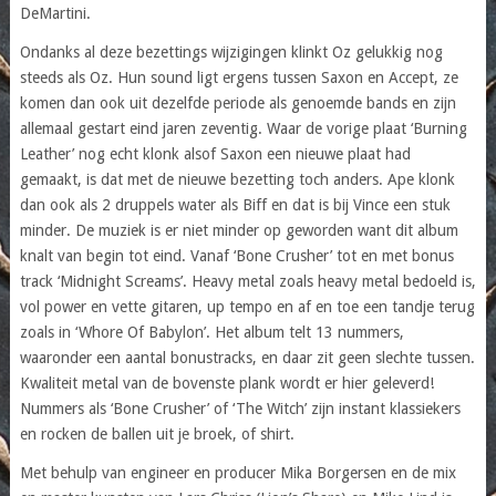
DeMartini.
Ondanks al deze bezettings wijzigingen klinkt Oz gelukkig nog
steeds als Oz. Hun sound ligt ergens tussen Saxon en Accept, ze
komen dan ook uit dezelfde periode als genoemde bands en zijn
allemaal gestart eind jaren zeventig. Waar de vorige plaat ‘Burning
Leather’ nog echt klonk alsof Saxon een nieuwe plaat had
gemaakt, is dat met de nieuwe bezetting toch anders. Ape klonk
dan ook als 2 druppels water als Biff en dat is bij Vince een stuk
minder. De muziek is er niet minder op geworden want dit album
knalt van begin tot eind. Vanaf ‘Bone Crusher’ tot en met bonus
track ‘Midnight Screams’. Heavy metal zoals heavy metal bedoeld is,
vol power en vette gitaren, up tempo en af en toe een tandje terug
zoals in ‘Whore Of Babylon’. Het album telt 13 nummers,
waaronder een aantal bonustracks, en daar zit geen slechte tussen.
Kwaliteit metal van de bovenste plank wordt er hier geleverd!
Nummers als ‘Bone Crusher’ of ‘The Witch’ zijn instant klassiekers
en rocken de ballen uit je broek, of shirt.
Met behulp van engineer en producer Mika Borgersen en de mix