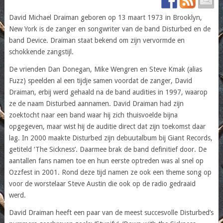
David Michael Draiman geboren op 13 maart 1973 in Brooklyn,
New York is de zanger en songwriter van de band Disturbed en de
band Device. Draiman staat bekend om zijn vervormde en
schokkende zangstijl.
De vrienden Dan Donegan, Mike Wengren en Steve Kmak (alias
Fuzz) speelden al een tijdje samen voordat de zanger, David
Draiman, erbij werd gehaald na de band audities in 1997, waarop
ze de naam Disturbed aannamen. David Draiman had zijn
zoektocht naar een band waar hij zich thuisvoelde bijna
opgegeven, maar wist hij de auditie direct dat zijn toekomst daar
lag. In 2000 maakte Disturbed zijn debuutalbum bij Giant Records,
getiteld ‘The Sickness’. Daarmee brak de band definitief door. De
aantallen fans namen toe en hun eerste optreden was al snel op
Ozzfest in 2001. Rond deze tijd namen ze ook een theme song op
voor de worstelaar Steve Austin die ook op de radio gedraaid
werd.
David Draiman heeft een paar van de meest succesvolle Disturbed’s