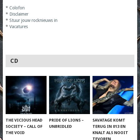
*
Colofon
*
Disclaimer
*
Stuur jouw rocknieuws in
*
Vacatures
CD
THE VICIOUS HEAD
PRIDE OF LIONS –
SAVATAGE KOMT
SOCIETY – CALL OF
UNBRIDLED
TERUG IN 013 EN
THE VOID
KNALT ALS NOOIT
TEVOREN