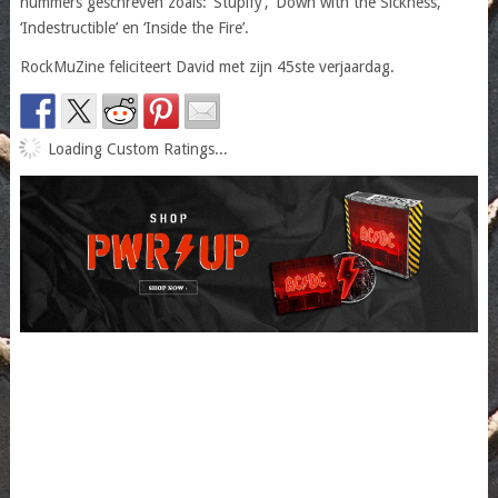
nummers geschreven zoals: ‘Stupify’, ‘Down with the Sickness,
‘Indestructible’ en ‘Inside the Fire’.
RockMuZine feliciteert David met zijn 45ste verjaardag.
Loading Custom Ratings...