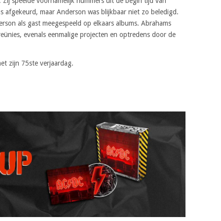
Zij speelde voornamelijk nummers uit de begin tijd van
ans afgekeurd, maar Anderson was blijkbaar niet zo beledigd.
erson als gast meegespeeld op elkaars albums. Abrahams
reünies, evenals eenmalige projecten en optredens door de
t zijn 75ste verjaardag.