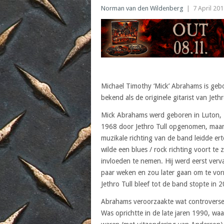
Norman van den Wildenberg
|
7 April 20
Michael Timothy ‘Mick’ Abrahams is gebor
bekend als de originele gitarist van Jethr
Mick Abrahams werd geboren in Luton, B
1968 door Jethro Tull opgenomen, maar
muzikale richting van de band leidde e
wilde een blues / rock richting voort te 
invloeden te nemen. Hij werd eerst verv
paar weken en zou later gaan om te vor
Jethro Tull bleef tot de band stopte in 
Abrahams veroorzaakte wat controverse 
Was oprichtte in de late jaren 1990, waa