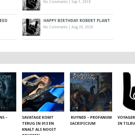
No Comments
|
Sep 1, 2018
REED
HAPPY BIRTHDAY ROBERT PLANT
No Comments
|
Aug 20, 2020
NS –
SAVATAGE KOMT
RUYNED – PROFANUM
VOYAGER
TERUG IN 013 EN
SACRIFICIUM
IN TILB
KNALT ALS NOOIT