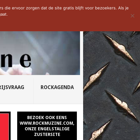
D VAN DE WEEK: SLEEPING...
die ervoor zorgen dat de site gratis blijft voor bezoekers. Als je
aat.
RIJSVRAAG
ROCKAGENDA
BEZOEK OOK EENS
WWW.ROCKMUZINE.COM,
ONZE ENGELSTALIGE
ZUSTERSITE