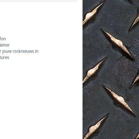
fon
laimer
r jouw rocknieuws in
tures