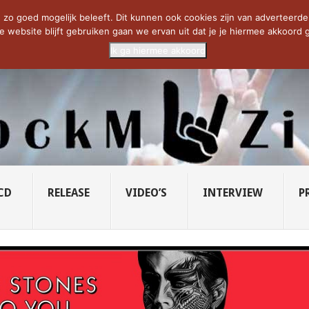
CIETY...
PRIDE OF LIONS – U...
SAVATAGE KOMT TERUG IN 0...
C
zo goed mogelijk beleeft. Dit kunnen ook cookies zijn van adverteerders 
e website blijft gebruiken gaan we ervan uit dat je je hiermee akkoord g
Ik ga hiermee akkoord
CD
RELEASE
VIDEO’S
INTERVIEW
P