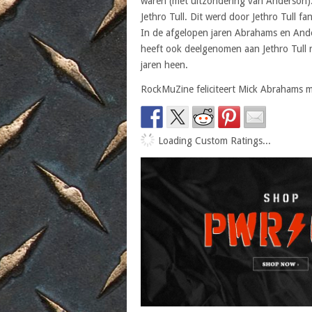
waren (met uitzondering van Anderson). 
Jethro Tull. Dit werd door Jethro Tull f
In de afgelopen jaren Abrahams en And
heeft ook deelgenomen aan Jethro Tull 
jaren heen.
RockMuZine feliciteert Mick Abrahams me
Loading Custom Ratings...