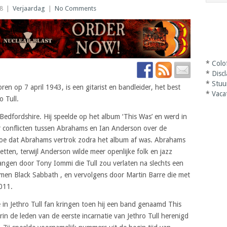
18
|
Verjaardag
|
No Comments
*
Colo
*
Disc
*
Stuu
en op 7 april 1943, is een gitarist en bandleider, het best
*
Vaca
o Tull.
edfordshire. Hij speelde op het album ‘This Was’ en werd in
 conflicten tussen Abrahams en Ian Anderson over de
rtoe dat Abrahams vertrok zodra het album af was. Abrahams
zetten, terwijl Anderson wilde meer openlijke folk en jazz
angen door Tony Iommi die Tull zou verlaten na slechts een
men Black Sabbath , en vervolgens door Martin Barre die met
2011.
in Jethro Tull fan kringen toen hij een band genaamd This
rin de leden van de eerste incarnatie van Jethro Tull herenigd