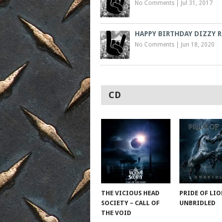
No Comments
|
Jul 31, 2017
HAPPY BIRTHDAY DIZZY 
No Comments
|
Jun 18, 2020
CD
THE VICIOUS HEAD
PRIDE OF LIO
SOCIETY – CALL OF
UNBRIDLED
THE VOID