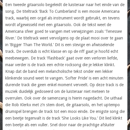
Een tweede gitaarsolo begeleidt de luisteraar naar het einde van de
song. De titeltrack ‘Back To Cumberland’ is een mooie Americana
track, waarbij een orgel als instrument wordt gebruikt, en tevens
wordt afgewisseld met een gitaarsolo. Ook de tekst weet de
Americana sfeer goed te vangen met verwijzingen zoals ‘Tenessee
River.’ De titeltrack weet vervolgens op de plaat mooi over te gaan
in ‘Bigger Than The World.’ Dit is een stevige en afwisselende
track. De overdub is echt klasse en op de riff gaat je hoofd echt
meebewegen. De track ‘Flashback’ gaat over een verloren liefde,
maar verder is de track een echte rocksong die je lekker klinkt.
Knap dat de band een melancholische tekst onder een lekker
klinkende sound weet te vangen. ‘Softer Pride’ is een acht minuten
durende track die geen enkel moment verveelt. Op deze track is de
muziek duidelijk gedoseerd om de luisteraar niet meteen te
overrulen. Ook over de samenzang is hierin nagedacht. De uithaal
die Rob Klerkx met z’n stem doet, de gitaarsolo, en het uptempo
drumspel brengen de track tot een mooi einde. De enigste song die
een beetje tegenvalt is de track ‘She Looks Like You.’ Dit lied klinkt
een beetje als een vuller. Snel door naar de prachtige afsluiter