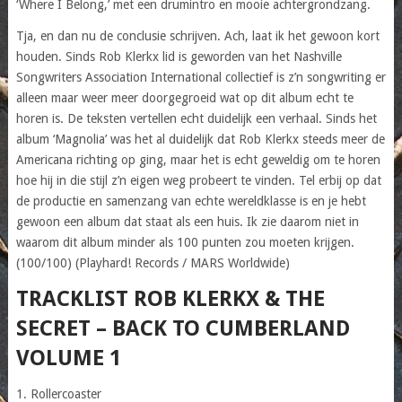
‘Where I Belong,’ met een drumintro en mooie achtergrondzang.
Tja, en dan nu de conclusie schrijven. Ach, laat ik het gewoon kort
houden. Sinds Rob Klerkx lid is geworden van het Nashville
Songwriters Association International collectief is z’n songwriting er
alleen maar weer meer doorgegroeid wat op dit album echt te
horen is. De teksten vertellen echt duidelijk een verhaal. Sinds het
album ‘Magnolia’ was het al duidelijk dat Rob Klerkx steeds meer de
Americana richting op ging, maar het is echt geweldig om te horen
hoe hij in die stijl z’n eigen weg probeert te vinden. Tel erbij op dat
de productie en samenzang van echte wereldklasse is en je hebt
gewoon een album dat staat als een huis. Ik zie daarom niet in
waarom dit album minder als 100 punten zou moeten krijgen.
(100/100) (Playhard! Records / MARS Worldwide)
TRACKLIST ROB KLERKX & THE
SECRET – BACK TO CUMBERLAND
VOLUME 1
1. Rollercoaster