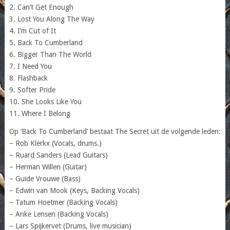
2. Can’t Get Enough
3. Lost You Along The Way
4. I’m Cut of It
5. Back To Cumberland
6. Bigger Than The World
7. I Need You
8. Flashback
9. Softer Pride
10. She Looks Like You
11. Where I Belong
Op ‘Back To Cumberland’ bestaat The Secret uit de volgende leden:
– Rob Klerkx (Vocals, drums.)
– Ruard Sanders (Lead Guitars)
– Herman Willen (Guitar)
– Guide Vrouwe (Bass)
– Edwin van Mook (Keys, Backing Vocals)
– Tatum Hoetmer (Backing Vocals)
– Anke Lensen (Backing Vocals)
– Lars Spijkervet (Drums, live musician)