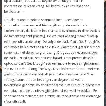
op dit album, aldus uit de begeleidende biografie die ik
voorafgaand te lezen kreeg. Nu het muzikale resultaat nog
beluisteren….
Het album opent meteen spannend met uiteenlopende
soundeffects van een elektrische gitaar op de eerste track
‘Rollercoaster’, die later in het drumspel overloopt. In deze track is
de samenzang echt prachtig. De vrouwelijke zang maakt duidelijk
echt deel uit van de song. De volgende track ‘Can’t Get Enough’ is
een mooie ballad met een mooie tekst, waarop het gitaarspel mooi
samenvalt met de achtergrondzang. Dit geldt ook eveneens voor
de track ‘I Need You’ wat ook een ballad is met precies dezelfde
opbouw. ‘Can’t Get Enough’ zou een mooie tweede single kunnen
zijn na ‘Lost You Along The Way’. Deze lekkere rocktrack, met een
gastbijdrage van Erwin Nyhoff (o.a. bekend van de band ‘The
Prodigal Sons’ die aan het begin van de jaren 90 vooral
bekendheid genoten) volgt direct daarna. ‘I’m Out of It’ opent met
een gitaarsolo die de nieuwsgierigheid direct weet te pakken. Een
song met een melancholische tekst, die tegelijkertijd een dromerige
sfeer uitstraalt.