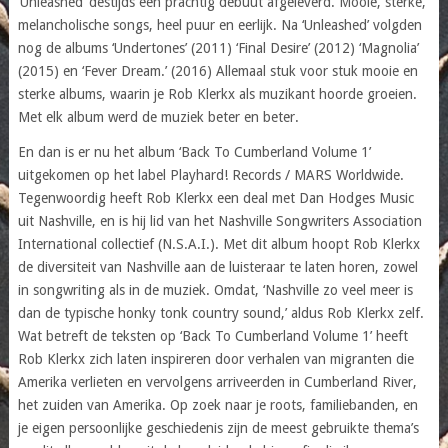
‘Unleashed’ destijds een prachtig debuut afgeleverd. Mooie, sterke,
melancholische songs, heel puur en eerlijk. Na ‘Unleashed’ volgden
nog de albums ‘Undertones’ (2011) ‘Final Desire’ (2012) ‘Magnolia’
(2015) en ‘Fever Dream.’ (2016) Allemaal stuk voor stuk mooie en
sterke albums, waarin je Rob Klerkx als muzikant hoorde groeien.
Met elk album werd de muziek beter en beter.
En dan is er nu het album ‘Back To Cumberland Volume 1’
uitgekomen op het label Playhard! Records / MARS Worldwide.
Tegenwoordig heeft Rob Klerkx een deal met Dan Hodges Music
uit Nashville, en is hij lid van het Nashville Songwriters Association
International collectief (N.S.A.I.). Met dit album hoopt Rob Klerkx
de diversiteit van Nashville aan de luisteraar te laten horen, zowel
in songwriting als in de muziek. Omdat, ‘Nashville zo veel meer is
dan de typische honky tonk country sound,’ aldus Rob Klerkx zelf.
Wat betreft de teksten op ‘Back To Cumberland Volume 1’ heeft
Rob Klerkx zich laten inspireren door verhalen van migranten die
Amerika verlieten en vervolgens arriveerden in Cumberland River,
het zuiden van Amerika. Op zoek naar je roots, familiebanden, en
je eigen persoonlijke geschiedenis zijn de meest gebruikte thema’s