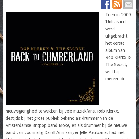
Toen in 2009
‘Unleashed’
werd
uitgebracht,
het eerste
album van
Rob Klerkx &
The Secret,
wist hij
meteen de
nieuwsgierigheid te wekken bij vele muziekfans. Rob Klerkx,
destijds bij het grote publiek bekend als drummer van de
Amsterdamse Britpop band Moke, en als drummer bij de nieuwe
band van voormalig Daryll Ann zanger Jelle Paulusma, had met