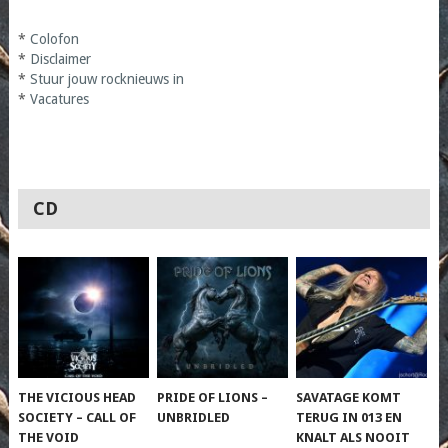
*
Colofon
*
Disclaimer
*
Stuur jouw rocknieuws in
*
Vacatures
CD
THE VICIOUS HEAD
PRIDE OF LIONS –
SAVATAGE KOMT
SOCIETY – CALL OF
UNBRIDLED
TERUG IN 013 EN
THE VOID
KNALT ALS NOOIT