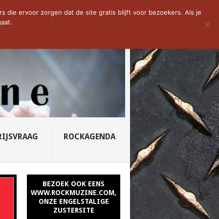
D VAN DE WEEK: SLEEPING...
die ervoor zorgen dat de site gratis blijft voor bezoekers. Als je
aat.
RIJSVRAAG
ROCKAGENDA
BEZOEK OOK EENS
WWW.ROCKMUZINE.COM,
ONZE ENGELSTALIGE
ZUSTERSITE