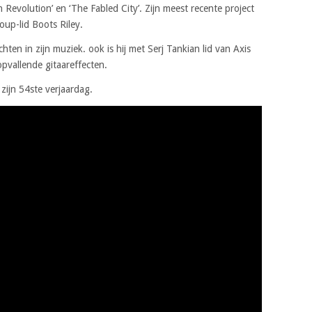
volution’ en ‘The Fabled City’. Zijn meest recente project
oup-lid Boots Riley.
hten in zijn muziek. ook is hij met Serj Tankian lid van Axis
 opvallende gitaareffecten.
zijn 54ste verjaardag.