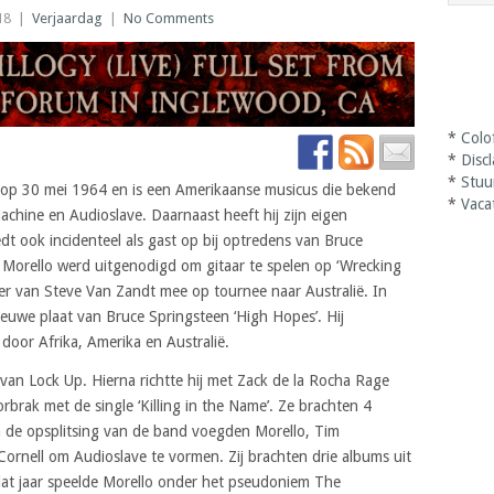
18
|
Verjaardag
|
No Comments
*
Colo
*
Disc
*
Stuu
op 30 mei 1964 en is een Amerikaanse musicus die bekend
*
Vaca
achine en Audioslave. Daarnaast heeft hij zijn eigen
dt ook incidenteel als gast op bij optredens van Bruce
Morello werd uitgenodigd om gitaar te spelen op ‘Wrecking
anger van Steve Van Zandt mee op tournee naar Australië. In
uwe plaat van Bruce Springsteen ‘High Hopes’. Hij
oor Afrika, Amerika en Australië.
 van Lock Up. Hierna richtte hij met Zack de la Rocha Rage
brak met de single ‘Killing in the Name’. Ze brachten 4
 de opsplitsing van de band voegden Morello, Tim
Cornell om Audioslave te vormen. Zij brachten drie albums uit
dat jaar speelde Morello onder het pseudoniem The