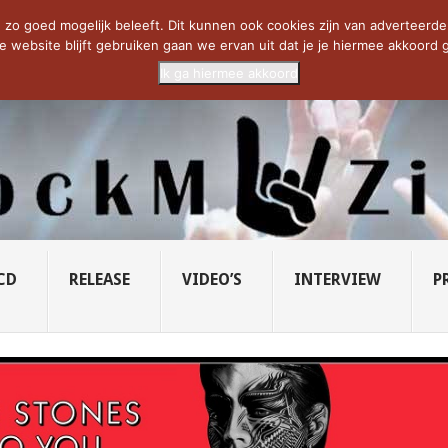
CIETY...
PRIDE OF LIONS – U...
SAVATAGE KOMT TERUG IN 0...
C
zo goed mogelijk beleeft. Dit kunnen ook cookies zijn van adverteerders 
e website blijft gebruiken gaan we ervan uit dat je je hiermee akkoord g
Ik ga hiermee akkoord
CD
RELEASE
VIDEO’S
INTERVIEW
P