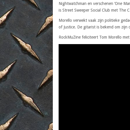
Nightwatchman en verschenen ‘One Man Re
is Street Sweeper Social Club met The C
Morello verwekt vaak zijn politieke gedac
of Justice. De gitarist is bekend om zijn
RockMuZine feliciteert Tom Morello met 