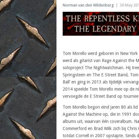
Norman van den Wildenberg
|
30 May 20
Tom Morello werd geboren in New York 
werd als gitarist van Rage Against the M
soloproject The Nightwatchman. Hij tree
Springsteen en The E Street Band, Tom 
Ball’ en ging in 2013 als tijdelijk verv
2014 speelde Tom Morello mee op de nie
vervoegde de E Street Band op tournee d
Tom Morello begon eind jaren 80 als lid
Against the Machine op, die in 1991 door
albums uit, waarvan één coveralbum. Na
Commerford en Brad Wilk zich bij Chris 
totdat Cornell in 2007 opstapte. Sinds 