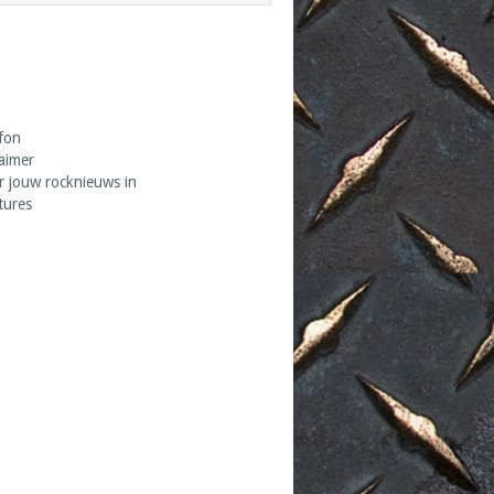
fon
laimer
r jouw rocknieuws in
tures