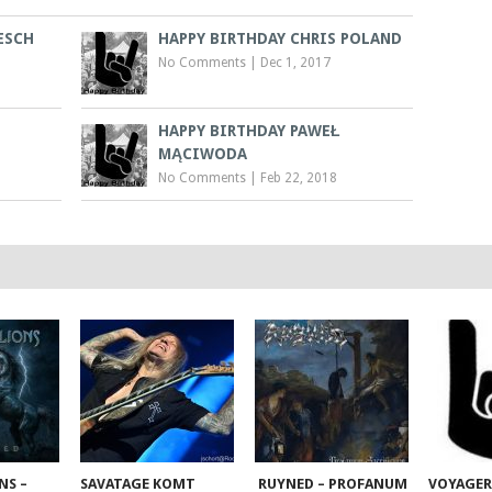
ESCH
HAPPY BIRTHDAY CHRIS POLAND
No Comments
|
Dec 1, 2017
HAPPY BIRTHDAY PAWEŁ
MĄCIWODA
No Comments
|
Feb 22, 2018
NS –
SAVATAGE KOMT
RUYNED – PROFANUM
VOYAGER