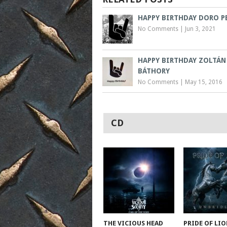
HAPPY BIRTHDAY DORO P
No Comments
|
Jun 3, 2021
HAPPY BIRTHDAY ZOLTÁN
BÁTHORY
No Comments
|
May 15, 2016
CD
THE VICIOUS HEAD
PRIDE OF LIO