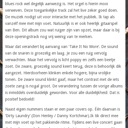
blues rock wel degelijk aanwezig is. Het orgel is hierin mooi
verweven. Deze toegankelijke track zal het live zeker goed doen.
De muziek nodigt uit voor interactie met het publiek. Ik tap als
vanzelf mee met mijn voet. Natuurlijk is er ook heerlijk gitaarspel
van Ben. Dit album zou wat ruiger zijn van opzet, maar daar is bij
deze openingstrack nog vrij weinig van te merken.
Maar dat verandert bij aanvang van ‘Take It No More’. De sound
van de snaren is groezelig en laag. Je zou een ruig vervolg
verwachten. Maar het vervolg is licht poppy en zelfs een beetje
zoet. De zware, groezelig sound keert terug, deze is behoorlijk dik
aangezet. Hierdoorheen klinken enkele hogere, bijna vrolijke
tonen. De zware sound klinkt gaaf, maar het contrast met de iets
zoete zang is nogal groot. De verandering tussen de vorige albums
is inmiddels overduidelijk geworden. Voor alle duidelijkheid: Dat is
positief bedoeld!
Naast eigen nummers staan er een paar covers op. Één daarvan is
‘Dirty Laundry’ (Don Henley / Danny Kortchmar).Ik tik direct mee
met mijn voet op het pakkende ritme. Tijdens een live concert gaan