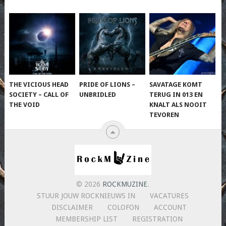
THE VICIOUS HEAD
PRIDE OF LIONS –
SAVATAGE KOMT
SOCIETY – CALL OF
UNBRIDLED
TERUG IN 013 EN
THE VOID
KNALT ALS NOOIT
TEVOREN
© 2026
ROCKMUZINE
.
STUUR JOUW ROCKNIEUWS IN
VACATURES
DISCLAIMER
COLOFON
ACCOUNT
MEMBERSHIP LIST
REGISTRATION