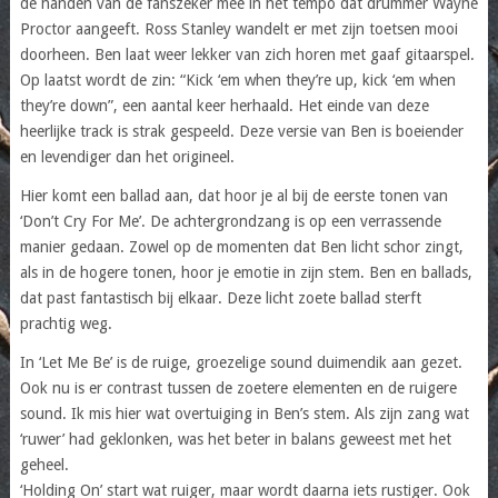
de handen van de fanszeker mee in het tempo dat drummer Wayne
Proctor aangeeft. Ross Stanley wandelt er met zijn toetsen mooi
doorheen. Ben laat weer lekker van zich horen met gaaf gitaarspel.
Op laatst wordt de zin: “Kick ‘em when they’re up, kick ‘em when
they’re down”, een aantal keer herhaald. Het einde van deze
heerlijke track is strak gespeeld. Deze versie van Ben is boeiender
en levendiger dan het origineel.
Hier komt een ballad aan, dat hoor je al bij de eerste tonen van
‘Don’t Cry For Me’. De achtergrondzang is op een verrassende
manier gedaan. Zowel op de momenten dat Ben licht schor zingt,
als in de hogere tonen, hoor je emotie in zijn stem. Ben en ballads,
dat past fantastisch bij elkaar. Deze licht zoete ballad sterft
prachtig weg.
In ‘Let Me Be’ is de ruige, groezelige sound duimendik aan gezet.
Ook nu is er contrast tussen de zoetere elementen en de ruigere
sound. Ik mis hier wat overtuiging in Ben’s stem. Als zijn zang wat
‘ruwer’ had geklonken, was het beter in balans geweest met het
geheel.
‘Holding On’ start wat ruiger, maar wordt daarna iets rustiger. Ook