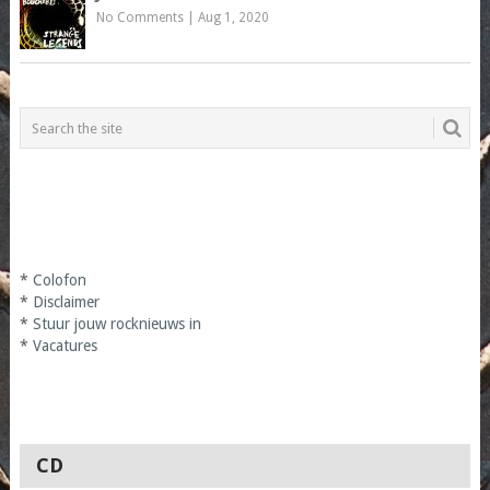
No Comments
|
Aug 1, 2020
*
Colofon
*
Disclaimer
*
Stuur jouw rocknieuws in
*
Vacatures
CD